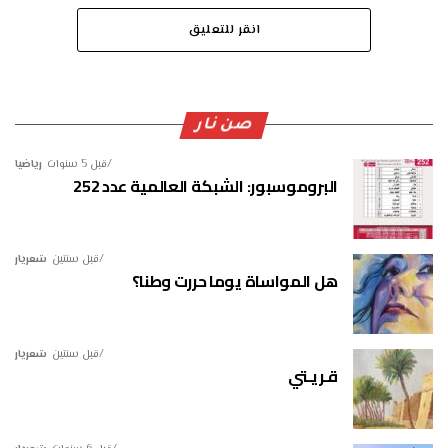
انقر للتعليق
صن نار
قبل 5 سنوات
رياضيا
البروموسبور: الشبكة العالمية عدد 252
قبل سنتين
شعريار
هل المواساة يوما حررت وطنا؟
قبل سنتين
شعريار
قـريـتي