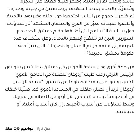
للأسد ويكتب تقارير أمنية، وظهر كنينة مُعلّقًا على شجرة،
ومُضرّجًا بالدماء بعدما استهدف برصاصتين في جبينه وصدره،
ثم ظهرت جموع من الناس اجتمعوا حول جثته وضربوها بالأحذية،
وأطلقوا صيحات تُعبّر عن الفرح والانتصار، المشهد أثار تساؤلات
حول سياسة التسامح التي أطلقها حكام دمشق الجدد، مع
السوريين الذين لم تتلطّخ أيديهم بالدماء، وهل ستُضاف هذه
الجريمة إلى قائمة جرائم الأعمال والتصرّفات التي تتبرّأ منها
حكومة دمشق الجديدة؟!
من جهة أخرى ومن ساحة الأمويين في دمشق، دعا شبان سوريون
الرئيس التركي رجب طيب أردوغان للصلاة في الجامع الأموي
الكبير، وكتبوا على يافطة حملوها من دمشق: “سيادة الرئيس
أردوغان نريد أن نصلي خلفك في المسجد الأموي كما صلّينا خلفك
في آيا صوفيا”، ولم يذهب حتى الآن أردوغان للصلاة في سوريا،
وسط تساؤلات عن أسباب تأجيلها، إن كان أسباب أمنية، أو
سياسية.
صن نار
مواضيع ذات صلة: