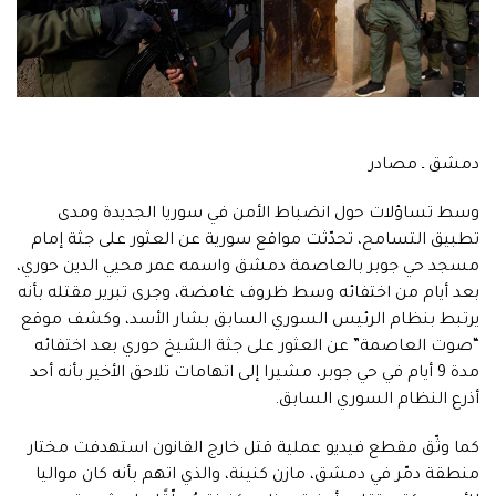
دمشق ـ مصادر
وسط تساؤلات حول انضباط الأمن في سوريا الجديدة ومدى
تطبيق التسامح، تحدّثت مواقع سورية عن العثور على جثة إمام
مسجد حي جوبر بالعاصمة دمشق واسمه عمر محيي الدين حوري،
بعد أيام من اختفائه وسط ظروف غامضة، وجرى تبرير مقتله بأنه
يرتبط بنظام الرئيس السوري السابق بشار الأسد، وكشف موقع
“صوت العاصمة” عن العثور على جثة الشيخ حوري بعد اختفائه
مدة 9 أيام في حي جوبر، مشيرا إلى اتهامات تلاحق الأخير بأنه أحد
أذرع النظام السوري السابق.
كما وثّق مقطع فيديو عملية قتل خارج القانون استهدفت مختار
منطقة دمّر في دمشق، مازن كنينة، والذي اتهم بأنه كان مواليا