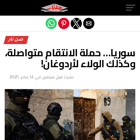
Exit mobile version
صن نار
سوريا… حملة الانتقام متواصلة،
وكذلك الولاء لأردوغان!
نشرت
قبل سنتين
في
14 يناير 2025