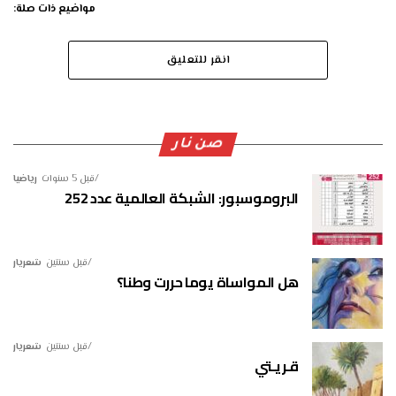
مواضيع ذات صلة:
انقر للتعليق
صن نار
قبل 5 سنوات
رياضيا
البروموسبور: الشبكة العالمية عدد 252
قبل سنتين
شعريار
هل المواساة يوما حررت وطنا؟
قبل سنتين
شعريار
قـريـتي