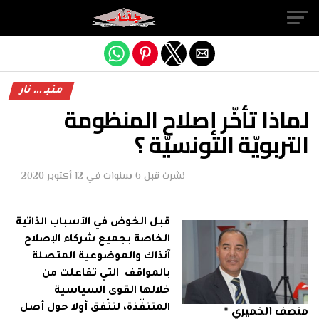
Exit mobile version
منبـ ... نار
لماذا تأخّر إصلاح المنظومة
التربويّة التونسيّة ؟
نشرت
قبل 6 سنوات
في
12 أكتوبر 2020
قبل الخوض في الأسباب الذاتية
الخاصة بجميع شركاء الإصلاح
آنذاك والموضوعية المتصلة
بالمواقف التي تفاعلت من
خلالها القوى السياسية
المتنفّذة، لنتّفق أولا حول أصل
منصف الخميري *