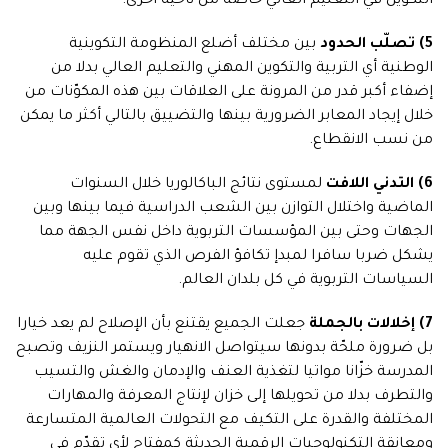
التكوين في التعليم العالي خاصة من ناحية أخرى.
5)
تصلّب الحدود
بين مختلف أضلع المنظومة التكوينية
الوطنية أي التربية والتكوين المهني والتعليم العالي بدلا من
إضفاء أكبر قدر من المرونة على العلاقات بين هذه المكوّنات من
خلال إيجاد المعابر الضرورية بينها والتضييق بالتالي أكثر ما يمكن
من نسب الانقطاع.
6)
التدني اللافت
لمستوى نتائج الباكالوريا خلال السنوات
الماضية واختلال التوازن بين الشعب الدراسية فيما بينها وبين
الجهات وحتى بين المؤسسات التربوية داخل نفس الجهة مما
يشكل ضربا سافرا لمبدإ تكافؤ الفرص الذي تقوم عليه
السياسات التربوية في كل بلدان العالم.
7)
إخلالات بالجملة
جعلت الجميع يقتنع بأن الإصلاح لم يعد خيارا
بل ضرورة ملحّة بدونها سيتواصل الانهيار ويستمر النزيف وتصبح
المدرسة خزّانا مواتيا لتغذية العنف والإدمان والغش والتسيب
والتطرف بدلا من تحويلها إلى خزان لإنتاج المعرفة والمهارات
المختلفة والقدرة على التكيف مع التحولات العالمية المتسارعة
ومعانقة التكنولوجيات الرقمية الحديثة كمفتاح لأي تقدّم في