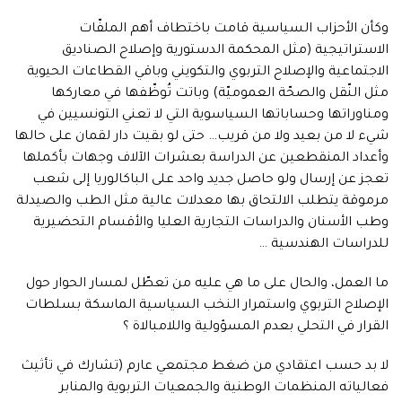
وكأن الأحزاب السياسية قامت باختطاف أهم الملفّات
الاستراتيجية (مثل المحكمة الدستورية وإصلاح الصناديق
الاجتماعية والإصلاح التربوي والتكويني وباقي القطاعات الحيوية
مثل النّقل والصحّة العموميّة) وباتت تُوظّفها في معاركها
ومناوراتها وحساباتها السياسوية التي لا تعني التونسيين في
شيء لا من بعيد ولا من قريب… حتى لو بقيت دار لقمان على حالها
وأعداد المنقطعين عن الدراسة بعشرات الآلاف وجهات بأكملها
تعجز عن إرسال ولو حاصل جديد واحد على الباكالوريا إلى شعب
مرموقة يتطلب الالتحاق بها معدلات عالية مثل الطب والصيدلة
وطب الأسنان والدراسات التجارية العليا والأقسام التحضيرية
للدراسات الهندسية …
ما العمل، والحال على ما هي عليه من تعطّل لمسار الحوار حول
الإصلاح التربوي واستمرار النخب السياسية الماسكة بسلطات
القرار في التحلي بعدم المسؤولية واللامبالاة ؟
لا بد حسب اعتقادي من ضغط مجتمعي عارم (تشارك في تأثيث
فعالياته المنظمات الوطنية والجمعيات التربوية والمنابر