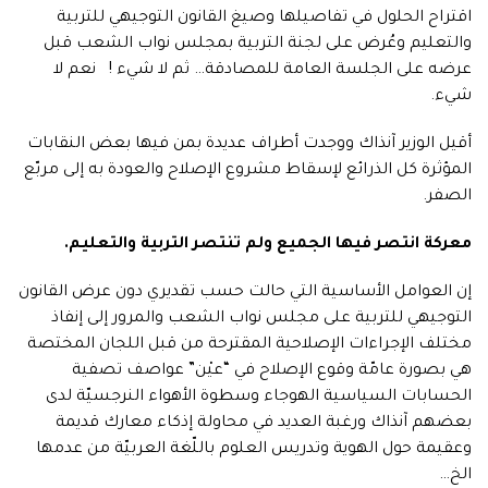
اقتراح الحلول في تفاصيلها وصيغ القانون التوجيهي للتربية
والتعليم وعُرض على لجنة التربية بمجلس نواب الشعب قبل
عرضه على الجلسة العامة للمصادقة… ثم لا شيء ! نعم لا
شيء.
أقيل الوزير آنذاك ووجدت أطراف عديدة بمن فيها بعض النقابات
المؤثرة كل الذرائع لإسقاط مشروع الإصلاح والعودة به إلى مربّع
الصفر.
معركة انتصر فيها الجميع ولم تنتصر التربية والتعليم.
إن العوامل الأساسية التي حالت حسب تقديري دون عرض القانون
التوجيهي للتربية على مجلس نواب الشعب والمرور إلى إنفاذ
مختلف الإجراءات الإصلاحية المقترحة من قبل اللجان المختصة
هي بصورة عامّة وقوع الإصلاح في “عيْن” عواصف تصفية
الحسابات السياسية الهوجاء وسطوة الأهواء النرجسيّة لدى
بعضهم آنذاك ورغبة العديد في محاولة إذكاء معارك قديمة
وعقيمة حول الهوية وتدريس العلوم باللّغة العربيّة من عدمها
الخ…