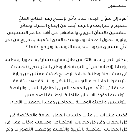
المستقبل.
أعود إلى سؤال البدء : لماذا تأخّر الإصلاح رغم الطابع الملحّ
للتغيير والمراجعة وبالرغم أيضا من إجماع الخبراء وسائر
المهتمين بالشأن التربوي واتفاقهم على أهم عناصر التشخيص
وبلورة الحلول العاجلة ومتوسطة المدى الكفيلة بالخروج من نفق
تدنّي مستوى مردود المدرسة التونسية وتراجع أدائها ؟
إنطلق الحوار سنة 2016 من خلال مقاربة تشاركية تصورا وتنظيما
وإعدادا (إنطلاقا من أن التربية خيار وطني استراتيجي) تجسدت
في بعث لجنة وطنية لقيادة الإصلاح ضمّت ممثلين عن وزارة
التربية والاتحاد العام التونسي للشغل و شبكة عهد للثقافة
المدنية التي تتألّف من المعهد العربي لحقوق الانسان والرابطة
التونسية لحقوق الانسان والنقابة الوطنية للصحافيين
التونسيين والهيئة الوطنية للمحامين وعديد الجمعيات الأخرى…
عُقدت عشرات بل مئات جلسات العمل العامة والمختصة في
كل الجهات وفي كل مجالات الاختصاص وصيغت ورقات عمل في
كل المجالات المتصلة بالتربية والتعليم ووُضعت التصورات وتم