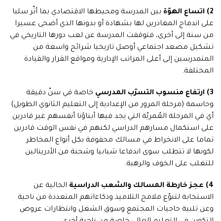
2)
اتساع الهوّة
بين المدرسة ومحيطها الاقتصادي بما أثّر سلبا
على اندماج المغادرين لها بشهادة أو بدونها الذي أضحى عسيرا
من سنة إلى أخرى، فتوقفت المدرسة عن لعب دورها التاريخي في
تشكيل مصعد اجتماعي أوصل تاريخيا شرائح واسعة من
المتمدرسين إلى أعلى المراتب الإدارية ومواقع القرار والقيادة
المختلفة.
3)
ارتفاع منسوب التسرّب المدرسي
خاصة في سنّ دقيقة
وحاسمة (مرحلة المرور من الإعدادية إلى التعليم الثانوي الطويل)
أي في المرحلة العُمريّة التي يجد فيها أبناؤنا أنفسهم غير قادرين
على استكمال مسارهم الدراسي لكنهم في نفس الوقت قادرين
تماما على الانخراط في مسالك محفوفة بكل أنواع المخاطر
لكونها لا تتطلب سوى اندفاعا شبابيا وشحنة من الأدرينالين
للتغلب على الخوف والرهبة.
4)
عجز خارطة المسالك والشعب الدراسية
الحالية عن
الاستجابة لتنوّع ملامح التلاميذ وذكاءاتهم المتعددة من ناحية
وعن تلبية حاجيات المجتمع وسوق الشغل وانتظارات عروض