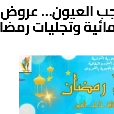
اجب العيون… عروض
ئية وتجليات رمضان