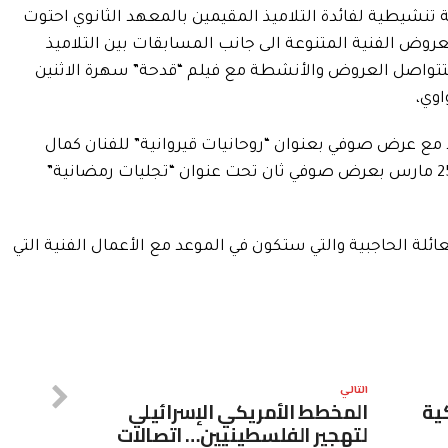
يطية لفائدة التلاميذ المقيمين بالمعهد الثانوي احتوت
روض الفنية المتنوعة الى جانب المسابقات بين التلاميذ
تتواصل العروض والأنشطة مع فيلم “قدحة” سهرة الاثنين
اوي،
كون الموعد مع عرض صوفي بعنوان “روحانيات قيروانية” للفنان كمال
العيدي، فيما سيكون الاختتام يوم الثلاثاء 25 مارس بعرض صوفي ثان تحت عنوان “تجليات رمضانية”
لة الحاجبية والتي ستكون في الموعد مع الأعمال الفنية التي
التالي
ية
المخطط الأمريكي الإسرائيلي
لتهجير الفلسطينيين… اتصالات