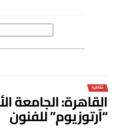
ثقافيا
القاهرة: الجامعة ا
“آرتوزيوم” للفنون