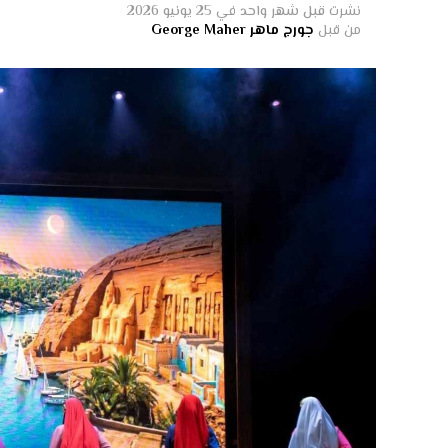
نشرت
قبل شهر واحد
في
25 يونيو 2026
من قبل
جورج ماهر George Maher