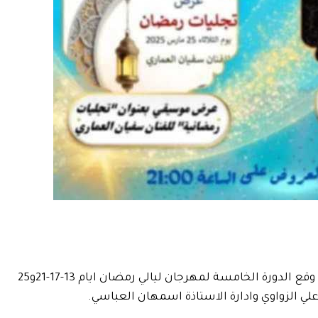
تعيش هذه الأيام مدينة حاجب العيون على وقع الدورة الخامسة لمهرجان ليالي رمضان ايام 13-17-21و25
لي الزواوي وادارة الاستاذة اسمهان العباسي.