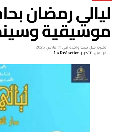
ليالي رمضان بح
موسيقية وسينما
نشرت
قبل سنة واحدة
في
14 مارس 2025
من قبل
التحرير La Rédaction