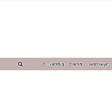
عربيا دوليا
جدليّا
و كذلك …