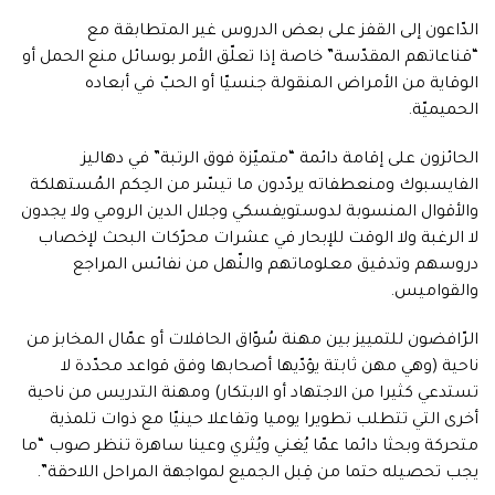
الدّاعون إلى القفز على بعض الدروس غير المتطابقة مع
“قناعاتهم المقدّسة” خاصة إذا تعلّق الأمر بوسائل منع الحمل أو
الوقاية من الأمراض المنقولة جنسيّا أو الحبّ في أبعاده
الحميميّة.
الحائزون على إقامة دائمة “متميّزة فوق الرتبة” في دهاليز
الفايسبوك ومنعطفاته يردّدون ما تيسّر من الحِكم المُستهلكة
والأقوال المنسوبة لدوستويفسكي وجلال الدين الرومي ولا يجدون
لا الرغبة ولا الوقت للإبحار في عشرات محرّكات البحث لإخصاب
دروسهم وتدقيق معلوماتهم والنّهل من نفائس المراجع
والقواميس.
الرّافضون للتمييز بين مهنة سُوّاق الحافلات أو عمّال المخابز من
ناحية (وهي مهن ثابتة يؤدّيها أصحابها وفق قواعد محدّدة لا
تستدعي كثيرا من الاجتهاد أو الابتكار) ومهنة التدريس من ناحية
أخرى التي تتطلب تطويرا يوميا وتفاعلا حينيّا مع ذوات تلمذية
متحركة وبحثا دائما عمّا يُغني ويُثري وعينا ساهرة تنظر صوب “ما
يجب تحصيله حتما من قِبل الجميع لمواجهة المراحل اللاحقة”.