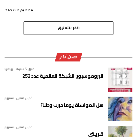
مواضيع ذات صلة:
انقر للتعليق
صن نار
قبل 5 سنوات
رياضيا
البروموسبور: الشبكة العالمية عدد 252
قبل سنتين
شعريار
هل المواساة يوما حررت وطنا؟
قبل سنتين
شعريار
قـريـتي