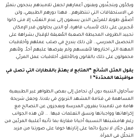
ويكدّون ويتجنّدون ويفنون أعمارهم لجعل تلاميذهم ينجحون بتميّز
في الاستحقاقات التي تنتظرهم… فهذا دورهم الطبيعي، ولن
أصفّق طويلا للمربّين الذين يسعون إلى عدم التغيّب إلا متى كانوا
مُجبرين على ذلك لأسباب قاهرة، أو الذين يحاولون قدر الإمكان
تحييد الظروف المحيطة الصعبة المُعيقة للإقبال بشراهة على
التحصيل المدرسي… لأن ذلك يندرج في صلب عملهم وأخلاقيات
المهنة التي اختاروها لأنفسهم ولم يفرضها عليهم أحدٌ. ولأنهم
محمولون على ذلك بالقانون وبالأخلاق، أخلاقيات عمل المربّي.
يقول المثل الشائع “المتابع لا يهتمّ بالقطارات التي تصل في
مواقيتها المحدّدة”
!
سأحاول التنبيه دون أي تحامل إلى بعض الظواهر غير الطبيعية
المساهمة في قتامة المشهد التربوي في بلادنا، وجعل شريحة
هامة من تلاميذنا ينفرون المدرسة ويعجزون عن التصالح مع
إكراهاتها وواجباتها ونسق التعلمات فيها. … لأن هذه الجوانب
رغم هامشيتها النسبية أحيانا مقارنة بما تأتيه أغلبية المربّين من
فعل جبّار، لا نجرؤ دائما على إثارتها خوفا على صورتنا من مزيد
التحلّل في المرآة.