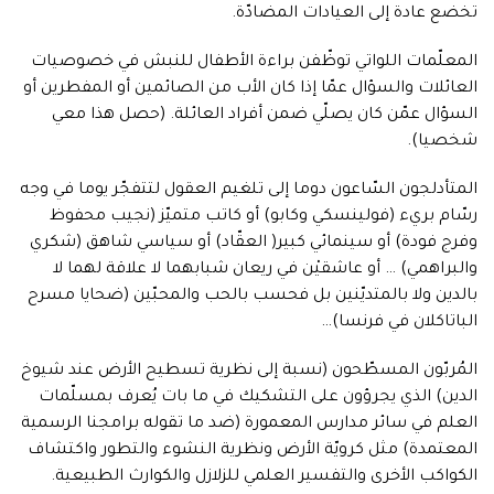
تخضع عادة إلى العيادات المضادّة.
المعلّمات اللواتي توظّفن براءة الأطفال للنبش في خصوصيات
العائلات والسؤال عمّا إذا كان الأب من الصائمين أو المفطرين أو
السؤال عمّن كان يصلّي ضمن أفراد العائلة. (حصل هذا معي
شخصيا).
المتأدلجون السّاعون دوما إلى تلغيم العقول لتتفجّر يوما في وجه
رسّام بريء (فولينسكي وكابو) أو كاتب متميّز (نجيب محفوظ
وفرج فودة) أو سينمائي كبير( العقّاد) أو سياسي شاهق (شكري
والبراهمي) … أو عاشقيْن في ريعان شبابهما لا علاقة لهما لا
بالدين ولا بالمتديّنين بل فحسب بالحب والمحبّين (ضحايا مسرح
الباتاكلان في فرنسا)…
المُربّون المسطّحون (نسبة إلى نظرية تسطيح الأرض عند شيوخ
الدين) الذي يجرؤون على التشكيك في ما بات يُعرف بمسلّمات
العلم في سائر مدارس المعمورة (ضد ما تقوله برامجنا الرسمية
المعتمدة) مثل كرويّة الأرض ونظرية النشوء والتطور واكتشاف
الكواكب الأخرى والتفسير العلمي للزلازل والكوارث الطبيعية.