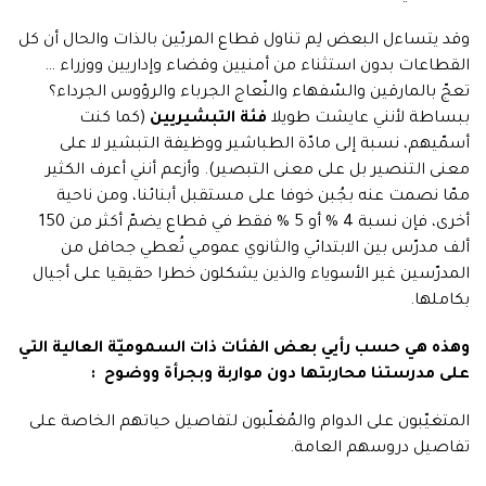
وقد يتساءل البعض لِم تناول قطاع المربّين بالذات والحال أن كل
القطاعات بدون استثناء من أمنيين وقضاء وإداريين ووزراء …
تعجّ بالمارقين والسّفهاء والنّعاج الجرباء والرؤوس الجرداء؟
ببساطة لأنني عايشت طويلا
فئة التبشيريين
(كما كنت
أسمّيهم، نسبة إلى مادّة الطباشير ووظيفة التبشير لا على
معنى التنصير بل على معنى التبصير). وأزعم أنني أعرف الكثير
ممّا نصمت عنه بجُبن خوفا على مستقبل أبنائنا، ومن ناحية
أخرى، فإن نسبة 4 % أو 5 % فقط في قطاع يضمّ أكثر من 150
ألف مدرّس بين الابتدائي والثانوي عمومي تُعطي جحافل من
المدرّسين غير الأسوياء والذين يشكلون خطرا حقيقيا على أجيال
بكاملها.
وهذه هي حسب رأيي بعض الفئات ذات السموميّة العالية التي
على مدرستنا محاربتها دون مواربة وبجرأة ووضوح :
المتغيّبون على الدوام والمُغلّبون لتفاصيل حياتهم الخاصة على
تفاصيل دروسهم العامة.