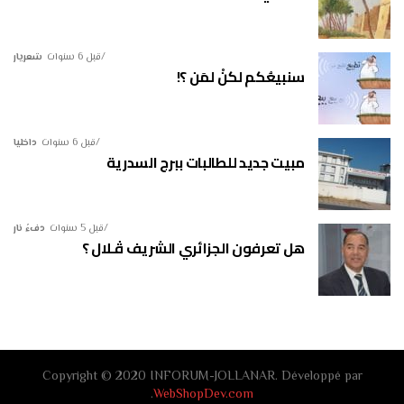
قبل 6 سنوات
شعريار
سنبيعُكم لكنْ لمَن ؟!
قبل 6 سنوات
داخليا
مبيت جديد للطالبات ببرج السدرية
قبل 5 سنوات
دفءُ نار
هل تعرفون الجزائري الشريف ڤـلال ؟
Copyright © 2020 INFORUM-JOLLANAR. Développé par
.
WebShopDev.com