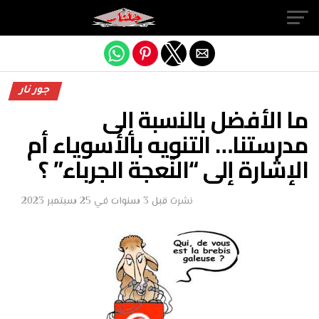
Exit mobile version
جور نار
ما الأفضل بالنسبة إلى
مدرستنا… التنويه بالأسوياء أم
الإشارة إلى “النّعجة الجرباء” ؟
نشرت
قبل 3 سنوات
في
25 سبتمبر 2023