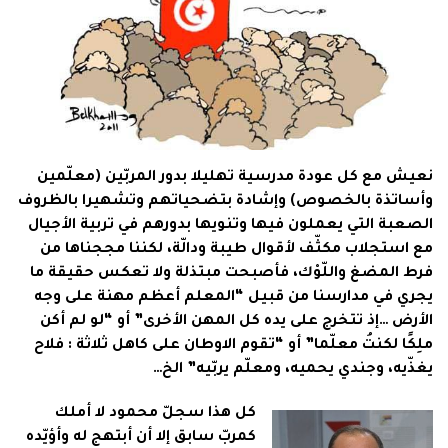
نعيش مع كل عودة مدرسية تهليلا بدور المربّين (معلّمين
وأساتذة بالخصوص) وإشادة بتضحياتهم وتشهيرا بالظروف
الصعبة التي يعملون فيها وتنويها بدورهم في تربية الأجيال
مع استجلاب مكثّف لأقوال طيبة ودالّة، لكننا مججناها من
فرط المضغ واللّوْك، فأصبحت مبتذلة ولا تعكس حقيقة ما
يجري في مدارسنا من قبيل “المعلم أعظم مهنة على وجه
الأرض …إذ تتخرج على يده كل المهن الأخرى” أو “لو لم أكن
ملِكًا لكنتُ معلّما” أو “
تقوم الاوطان على كاهل ثلاثة : فلاح
يغذّيه، وجندي يحميه، ومعلّم يربّيه” الخ…
كل هذا سجلّ محمود لا أملك
كمربّ سابق إلا أن أبتهج له وأؤيّده