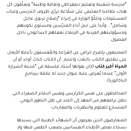
“مدرسة شعبية وتعليم ديمقراطي وثقافة وطنية” ويعلّقون كل
هِنات نظامنا التعليمي على شمّاعة تردّي ظروف التدريس وغياب
المستلزمات وتلكّؤ الوزارة في إجراء “إصلاح تربوي عاجل
وشامل”… وأبدا على حبل أداء المدرّسين ومستوى تكوينهم
ومسؤوليتهم الفردية في الارتقاء بفعلهم البيداعوجي داخل
الفصول.
الممتنعون بإصرار خرافي عن القراءة والمُقسمون بأغلظ الأيمان
على تطليق الكتاب بالثلاث واعتبار أن الكتاب كتابٌ أوحد أو أن
الحياة أكبر كتاب
(كان يقولها أستاذ فلسفة في “مدينة الشرارة
الأولى” عندما يُعرض عليه عنوان جديد له علاقة ببرنامج
الباكالوريا).
المحافظون على نفس الكراريس ونفس الدفاتر الصفراء التي
تظل ترافقهم من المهد إلى اللحد في ظل التطور اليومي
المتسارع للعلوم والنظريات والمقاربات.
المتمارضون الذين يعرفون أن الشهائد الطبية التي يسندها
بسخاء بعض الأطباء النفسانيين يصعب الطعن فيها ولا