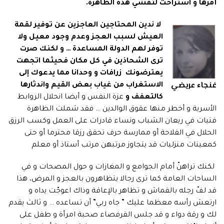
أمرها و استراحت لتفشّي هذه الظاهرة.
لا ندين المحتاجين العاجزين عن توفير لقمة
العيش لسبب العجز وعدم وجود معيل ولا
توفر لهم الدولة المساعدة … و لكنك صرت
ترى الشحاذين في كل مكان فحيثما اتجهت
يعترضونك زرافات و وحدانا مما يدعوك إلى
غنجاء عريضي
الاستغراب من غياب بعض القيم واندثارها
كالتعفف و
عزة النفس و أيضا انحلال الروابط
الأسرية و أخطر منها عقوق الوالدين … فقد شملت الظاهرة
فتيات في ريعان الشباب ونساء قادرات على العمل وكسب الرزق
الحلال في الفلاحة أو ممارسة حرف تحقق رزقا محترما أو حتى
كمعينات منزليات قد يتجاوز مرتبهن مرتب أستاذ أو معلم
لكنك تراهنّ أمام الجوامع و المغازات و حول المصحات و في
الساحات العامة كما ترى رجالا يتظاهرون بالعجز و المرض، هذا
قد لفّ رجله بالقماش و تظاهر بالإعاقة وذاك اعوجّت يداه و
ارتعش رأسه معظما عليك ” جاه ربي” أن تساعده … و ثالث يقدم
لك و رقة دواء و قد جلس القرفصاء صحبة امرأة و طفل على