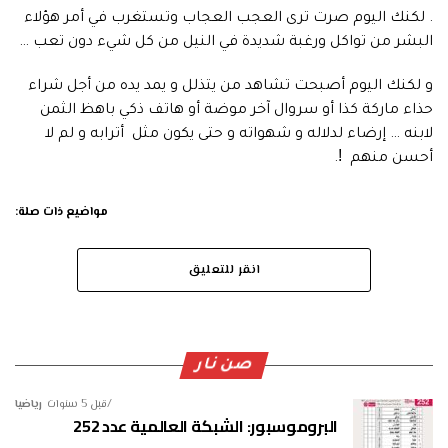
. لكنك اليوم صرت ترى العجب العجاب وتستغرب في أمر هؤلاء
البشر من تواكل ورغبة شديدة في النيل من كل شيء دون تعب …
و لكنك اليوم أصبحت تشاهد من يتذلل و يمد يده من أجل شراء
حذاء ماركة كذا أو سروال آخر موضة أو هاتف ذكي باهظ الثمن
لابنه … إرضاء لدلاله و شهواته و حتى يكون مثل أترابه و لم لا
أحسن منهم ǃ.
مواضيع ذات صلة:
انقر للتعليق
صن نار
قبل 5 سنوات
رياضيا
البروموسبور: الشبكة العالمية عدد 252