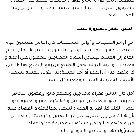
فيتعللون بأمراض و أوجاع ظهر و مخلفات عملية على الفتق و
ينصرفون بسرعة … بينما لا يبدو عليهم سقم و لا عجز، بل ربما
العكس تماما …
.
ليس الفقر بالضرورة سببا
في أواخر الستينات و أوائل السبعينات كان الناس يعيشون حياة
بسيطة، يكتفون بما يسد الرمق و يلبسون ما ستر وإذا جاء القيم
العام إلى القسم ليسجل أسماء المحتاجين للحصول على أحذية و
معاطف توفرها الدولة يخجل الجميع من رفع الإصبع حفاظا على
كرامتهم حتى أن المدير أو أحد المسؤولين يتولى بنفسه تسجيل
الأسماء لمعرفته الجيدة بوضعية كل تلميذ.
أجل كان الناس فقراء محتاجين ولكنهم كانوا يرفضون التجاهر
بفقرهم، كانوا متعففين قنوعين و كنا نكره الفقر و نعتبره عدوا
لدودا… لكننا كنا نعد له العدة و نسعى لمكافحته و القضاء عليه
لأن هناك من ربى النشء على عزة النفس و كرامتها و فعلا كل
من عرفتهم صاروا في مستويات محترمة جدا وتحملوا
مسؤولياتهم و ساعدوا الإخوة والآباء …