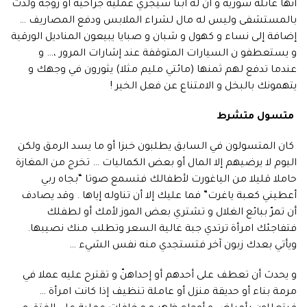
أنها عائلة سورية و أن له ابنا سيجري عملية جراحية أو زوجة ولدت
بالمستشفى وليس له مال لشراء الملابس ودفع المصاريف …
إضافة إلى نساء و كهول و شبان و صبايا يبيعون المناديل الورقية
و يستعطفو ن السيارات المتوقفة عند إشارات المرور ،… و
عندما تدفع لهم ثمنها (مائتي مليم مثلا) يثورون في وجهك و
يتهمونك بالبخل و الامتناع عن فعل الخير !
متسول متشرط
كان المتسولون في السابق يطلبون خبزا أو ما يسد الرمق ولكن
اليوم لا يرضيهم إلا المال أو بعض الكماليات … تخرج من المغازة
حاملا قليلا من الياغورت لأطفالك فتسمع صوتا “بجاه ربي
أعطيني كعبة ياغرت” فما عليك إلا أن تناوله إياها . وقد يصادف
أن تمرّ ببائع الغلال و تشتري بعض الموز لأمك أو لطفلك
فتفاجئك امرأة ترتدي جبة غالية السعر وتطلب منك نصيبها.
ويأتي بعدك زبون آخر فتستجدي منه نفس الشيء …
و يحدث أن تعطف على أحدهم أو إحداهنّ و تقترح عليه عملا في
مرمة بناء أو حديقة منزل أو عاملة تنظيف إذا كانت امرأة …