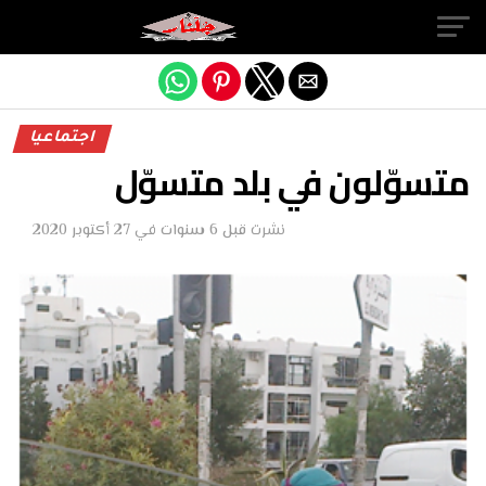
Exit mobile version
اجتماعيا
متسوّلون في بلد متسوّل
نشرت
قبل 6 سنوات
في
27 أكتوبر 2020