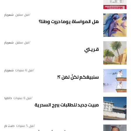
قبل سنتين
شعريار
هل المواساة يوما حررت وطنا؟
قبل سنتين
شعريار
قـريـتي
قبل 6 سنوات
شعريار
سنبيعُكم لكنْ لمَن ؟!
قبل 6 سنوات
داخليا
مبيت جديد للطالبات ببرج السدرية
قبل 5 سنوات
دفءُ نار