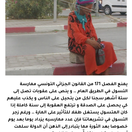
يمنع الفصل 171 من القانون الجزائي التونسي ممارسة
التسول في الطريق العام … و ينص على عقوبات تصل إلى
ستة أشهر سجنا لكل من يتحيل على الناس و يكذب عليهم
كي يحصل على الصدقة و ترتفع العقوبة إلى سنة كاملة إذا
كان المتسول يستغل طفلا للتأثير على المارة … ورغم زجر
التسول في تشريعاتنا فإن عدد ممارسيه يزداد يوما بعد يوم
خصوصا بعد الثورة مما يتبادر إلى الذهن أن الدولة سلمت