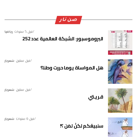
صن نار
قبل 5 سنوات
رياضيا
البروموسبور: الشبكة العالمية عدد 252
قبل سنتين
شعريار
هل المواساة يوما حررت وطنا؟
قبل سنتين
شعريار
قـريـتي
قبل 6 سنوات
شعريار
سنبيعُكم لكنْ لمَن ؟!