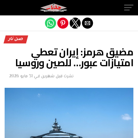
Exit mobile version
صن نار
مضيق هرمز: إيران تعطي
امتيازات عبور… للصين وروسيا
نشرت
قبل شهرين
في
31 مايو 2026