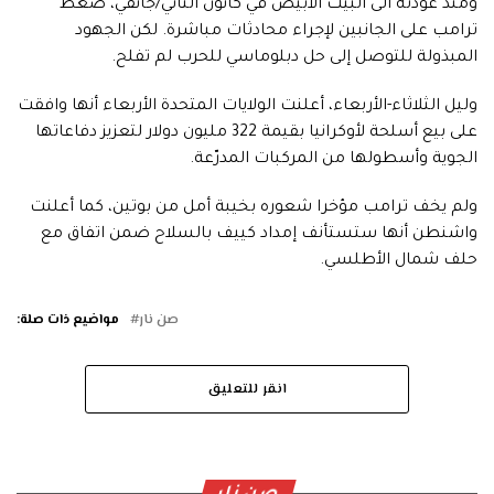
ومنذ عودته الى البيت الأبيض في كانون الثاني/جانفي، ضغط
ترامب على الجانبين لإجراء محادثات مباشرة. لكن الجهود
المبذولة للتوصل إلى حل دبلوماسي للحرب لم تفلح.
وليل الثلاثاء-الأربعاء، أعلنت الولايات المتحدة الأربعاء أنها وافقت
على بيع أسلحة لأوكرانيا بقيمة 322 مليون دولار لتعزيز دفاعاتها
الجوية وأسطولها من المركبات المدرّعة.
ولم يخف ترامب مؤخرا شعوره بخيبة أمل من بوتين، كما أعلنت
واشنطن أنها ستستأنف إمداد كييف بالسلاح ضمن اتفاق مع
حلف شمال الأطلسي.
صن نار
مواضيع ذات صلة:
انقر للتعليق