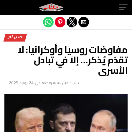
Exit mobile version
صن نار
مفاوضات روسيا وأوكرانيا: لا
تقدّم يُذكر… إلاّ في تبادل
الأسرى
نشرت
قبل سنة واحدة
في
24 يوليو 2025