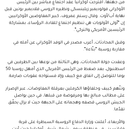
من جهتها، اقترحت أوكرانيا عقد اجتماع مباشر بين الرئيس
الأوكراني فولوديمير زيلينسكي ونظيره الروسي فلاديمير بوتين قبل
نهاية آب/أوت. وقال رستم عمروف، كبير المفاوضين الأوكرانيين
إن “أولى الأولويات هي تنظيم اجتماع للقادة، الرؤساء، بمشاركة
الرئيسين الأمريكي والتركي”.
وقبل المحادثات، أعرب مصدر في الوفد الأوكراني عن أمله في
مقاربة روسية “بنّاءة”.
وعقدت جولة المحادثات، وهي الثالثة من نوعها بين الطرفين في
اسطنبول، بعد ضغط من الرئيس الأمريكي الذي أمهل روسيا 50
يوما للتوصل إلى اتفاق مع كييف وإلا فستواجه عقوبات صارمة.
وتتّهم كييف وحلفاؤها الكرملين بعرقلة المفاوضات، عبر الإصرار
على مطالب مبالغ بها ومرفوضة من قبلها، في حين يواصل
الجيش الروسي قصفه وهجماته على الجبهة حيث لا يزال يحقّق
تقدّما.
والأربعاء، أعلنت وزارة الدفاع الروسية السيطرة على قرية