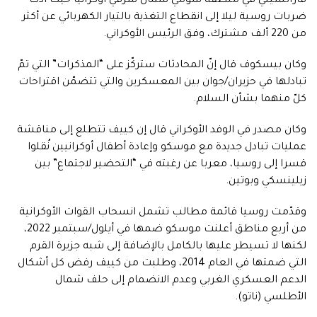
فاراتسيني في منطقة سومي شمال شرقي أوكرانيا حيث أدت
ضربات روسية ليلا إلى انقطاع التغذية بالتيار الكهربائي عن أكثر
من 220 ألف مشترك، وفق الرئيس الأوكراني.
وكان بيسكوف قال إنّ المحادثات ستركّز على “المذكرات” التي تمّ
تبادلها في حزيران/جوان بين المعسكرين والتي تتضمّن اقتراحات
كلّ منهما بشأن السلام.
وكان مصدر في الوفد الأوكراني قال إن كييف تتطلع إلى مناقشة
عمليات تبادل جديدة مع موسكو وإعادة أطفال أوكرانيين نُقلوا
قسرا إلى روسيا، معربا عن رغبته في “التحضير لاجتماع” بين
زيلينسكي وبوتين.
وقدّمت روسيا قائمة مطالب تشمل انسحاب القوات الأوكرانية
من أربع مناطق أعلنت موسكو ضمها في أيلول/سبتمبر 2022،
لكنها لا تسيطر عليها بالكامل بالإضافة إلى شبه جزيرة القرم
التي ضمتها في العام 2014، وطلبت من كييف رفض كل أشكال
الدعم العسكري الغربي وعدم الانضمام إلى حلف شمال
الأطلسي (ناتو).