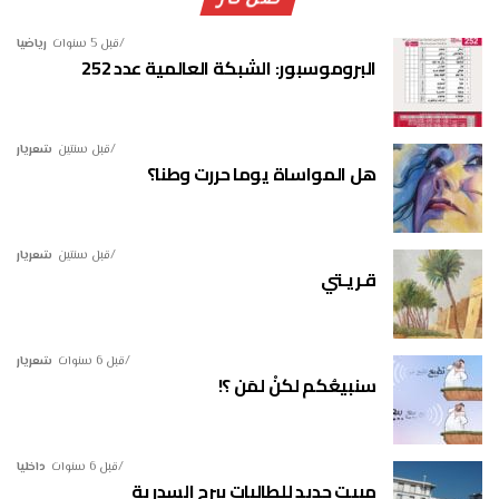
صن نار
قبل 5 سنوات
رياضيا
البروموسبور: الشبكة العالمية عدد 252
قبل سنتين
شعريار
هل المواساة يوما حررت وطنا؟
قبل سنتين
شعريار
قـريـتي
قبل 6 سنوات
شعريار
سنبيعُكم لكنْ لمَن ؟!
قبل 6 سنوات
داخليا
مبيت جديد للطالبات ببرج السدرية