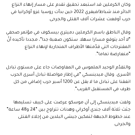
وكان الكرملين قد استبعد تحقيق تقدم على مسار إنهاء النزاع
الدائر منذ شباط/فيفري 2022 حين بدأت روسيا غزو أوكرانيا في
حرب أوقعت عشرات آلاف القتلى والجرحى.
وقال الناطق باسم الكرملين دميتري بيسكوف في مؤتمر صحفي
“لا أحد يتوقع مسارا سهلا. ستكون صعبة جدا”، مجددا تأكيده أنّ
المقترحات التي قدّمتها الأطراف المتحاربة لإنهاء النزاع
“متعارضة تماما”.
والتقدّم الوحيد الملموس في المفاوضات جاء على مستوى تبادل
الأسرى. وقال ميدينسكي “في إطار مواصلة تبادل أسرى الحرب
اتفقنا على تبادل ما لا يقل عن 1200 أسير حرب إضافي من كل
طرف في المستقبل القريب”.
ولفت ميدينسكي إلى أن موسكو عرضت على كييف تسليمها
جثث ثلاثة آلاف جندي أوكراني وهدنات تتراوح بين “24 و48 ساعة”
عند خطوط الجبهة لتمكين جيشي البلدين من إجلاء القتلى
والجرحى.