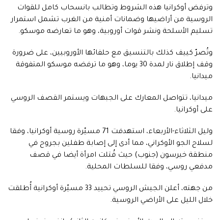
وترفض أوكرانيا هذه الشروط وتطالب بانسحاب كامل للقوات
الروسية من أراضيها وضمانات أمنية من الغرب تشمل استمرار
تسليم الأسلحة ونشر قوات أوروبية، وهو ما تعارضه موسكو.
وتُصرّ كييف كذلك بالتنسيق مع حلفائها الأوروبيين، على ضرورة
وقف إطلاق نار لمدة 30 يوما، وهو ما ترفضه موسكو المتفوقة
ميدانيا.
ميدانيا، تتواصل المعارك على الجبهات ويستمر القصف الروسي
على أوكرانيا.
وليل الثلاثاء-الأربعاء، استهدفت 71 مسيّرة روسية أوكرانيا، وفقا
لسلاح الجو الأوكراني، مما أدى إلى إصابة طفلين بجروح في
منطقة خيرسون (جنوب) حيث قُتلت امرأة أيضا في قصف
مدفعي روسي، وفقا للسلطات المحلية.
من جهته، أعلن الجيش الروسي تحييد 33 مسيّرة أوكرانية أُطلقت
خلال الليل على الأراضي الروسية.