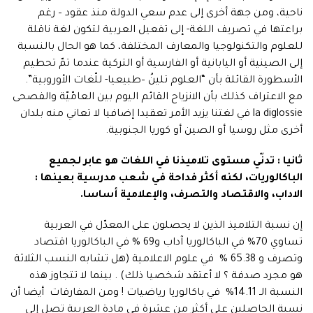
ناحية، ومن جهة أخرى إلى عدم سعي الدولة منذ عقود – رغم
براعتها في تصريف اللغة- إلى تفعيل العربية لتكون لغة ناقلة
للعلوم والتكنولوجيا والمعارف المختلفة، كما هو الحال بالنسبة
إلى الصينية أو اليابانية أو الفارسية أو التركية عندما تمّ تحطيم
الأسطورة القائلة بأن “العلوم تلينُ –طبيعيا- للّغات الأوروبية”.
مع الاعتراف كذلك بأن الانزياح القائم اليوم بين العامّيّة والفصحى
la diglossie في لغتنا يزيد الأمر تعقيدا إضافيا لا تعاني منه بلدان
أخرى مثل روسيا أو الصين أو كوريا الجنوبية.
ثانيا : تدنّي مستوى تلاميذنا في اللغات هو عابر لجميع
الباكالوريات، لكنه أكثر فداحة في شعب مدرسية بعينها :
الاداب، والاقتصاد والتصرف، والإعلامية أساسا.
إن نسبة التلاميذ الذين لا يحصلون على المعدّل في العربية
تساوي 70% في الباكالوريا آداب و69 % في الباكالوريا اقتصاد
وتصرف و 65.38 % في علوم الاعلامية (هل تشابه النسب الثلاثة
هو مجرد صدفة ؟ لا أعتقد شخصيا ذلك) . بينما لا تتجاوز هذه
النسبة الـ 14.11% في باكالوريا رياضيات ! ومن المفارقات أيضا أن
نسبة الحاصلين على أكثر من عشرة في مادة العربية تصل إلى