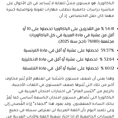
الباكالوريا، هو مستوى متدنّ للغاية لا يُساعد في كل الأحوال على
مباشرة دراسات جامعية تتطلب مهارات لغوية وتواصلية كبيرة
مهما كان حقل الاختصاص. إذ أن :
54.41 % من المُحرزين على الباكالوريا تحصلوا على 10 أو
أقل من عشرة في مادة العربية في كل الباكالوريات
مجتمعة (76180 ناجح سنة 2025).
39.37% تحصلوا على عشرة أو أقل في مادة الفرنسية
32.64 % تحصلوا على عشرة أو أقل في مادة الانكليزية
60.12 % تحصلوا على عشرة أو أقل في مادة الفلسفة
وهذا يعني أن ضعف مستوى ناشئتنا في لغتهم الأم يُثير مخاوف
أكبر من تلك التي يُثيرها ضعف المستوى في اللغات الأجنبية،
بالرغم من “اليُسر العام” في اختبارات امتحان العربية في
الباكالوريا التي تُضاهي مستوى امتحان التاسعة أساسي كما يُقرّ
بذلك السادة المتفقدون. وقد يعود هذا “الجفاء” إزاء الفُصحى إلى
وعي تلميذ اليوم بأن اللغة العربية لن تعترض سبيله في جميع
المسارات الجامعية إلا إذا اختار شعبة اللغة والآداب العربية من