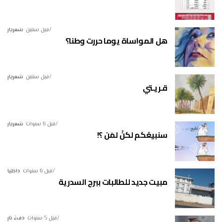
قبل سنتين
شعريار
هل المواساة يوما حررت وطنا؟
قبل سنتين
شعريار
قـريـتي
قبل 6 سنوات
شعريار
سنبيعُكم لكنْ لمَن ؟!
قبل 6 سنوات
داخليا
مبيت جديد للطالبات ببرج السدرية
قبل 5 سنوات
دفءُ نار