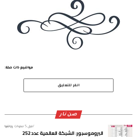
مواضيع ذات صلة:
انقر للتعليق
صن نار
قبل 5 سنوات
رياضيا
البروموسبور: الشبكة العالمية عدد 252