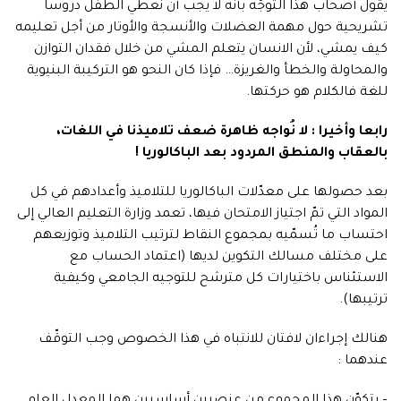
يقول أصحاب هذا التوجّه بأنه لا يجب أن نُعطي الطفل دروسا
تشريحية حول مهمة العضلات والأنسجة والأوتار من أجل تعليمه
كيف يمشي، لأن الانسان يتعلم المشي من خلال فقدان التوازن
والمحاولة والخطأ والغريزة… فإذا كان النحو هو التركيبة البنيوية
للغة فالكلام هو حركتها.
رابعا وأخيرا : لا نُواجه ظاهرة ضعف تلاميذنا في اللغات،
بالعقاب والمنطق المردود بعد الباكالوريا !
بعد حصولها على معدّلات الباكالوريا للتلاميذ وأعدادهم في كل
المواد التي تمّ اجتياز الامتحان فيها، تعمد وزارة التعليم العالي إلى
احتساب ما تُسمّيه بمجموع النقاط لترتيب التلاميذ وتوزيعهم
على مختلف مسالك التكوين لديها (اعتماد الحساب مع
الاستئناس باختيارات كل مترشح للتوجيه الجامعي وكيفية
ترتيبها).
هنالك إجراءان لافتان للانتباه في هذا الخصوص وجب التوقّف
عندهما :