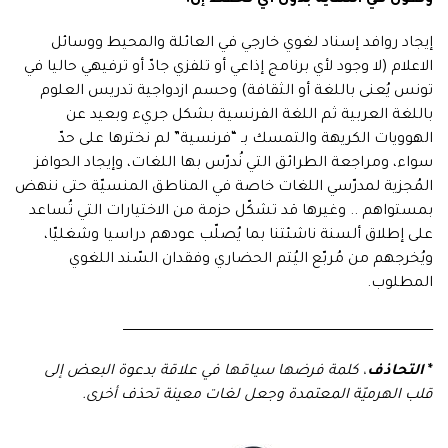
ونقول في النهاية بدون أي تحفّظ إن:
إيجاد روافد إسناد لغوي خارجي في العائلة والمحيط ووسائل
الاعلام (لا وجود لأي برنامج إذاعي أو تلفزي جادّ أو ترفيهي حاليا في
تونس يُعنى باللغة أو الثقافة) وحسم ازدواجية تدريس العلوم
باللغة العربية ثم اللغة الفرنسية بشكل جريء وبعيد عن
الهوويات الكريهة والتمسك بـ “فرنسية” لم نخترها على حدّ
سواء، ومراجعة الطرائق التي نُدرّس بها اللغات، وإيجاد الحوافز
المُجزية لمدرّسي اللغات خاصة في المناطق المنسيّة حتى ننهض
بمستواهم .. وغيرها قد تشكّل حزمة من الاختيارات التي تُساعد
على إطلاق ألسنة ناشئتنا بما يُصلّب عودهم دراسيا وشغليّا،
ويُخرجهم من مُربّع اليُتم الحضاري وفقدان السّند اللغوي
المطلوب.
ـــــــــــــــــــــــــــــــــــــــــــــــــــــــــــــــــــــــــــــــــــــــــــــــــــــــــــــــــــــــــــــــــــــــــــــــــــــــــــ
*
التحاذف
، كلمة فرضها سياقها في علاقة بدعوة البعض إلى
قلب الهرميّة المعتمدة وجعل لغات معينة تحذف أخرى.