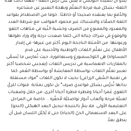
يبدو أن تلميذنا التونسي لا يُقبل على درس اللغة – مهما كانت هذه
اللغة- بشكل فيه فرحة التعلّم وبهجة التعبير عن مشاعره
والدّفع بما يعتقده صحيحا أو خاطئا…خوفا من الاصطدام بقواعد
اللغة الصمّاء والاشتباك غير محمود العواقب مع شرطة العدد
والمعدود والممنوع من الصرف وخشية التّيه في متاهات اللغو
والوقوع في شراك حِباله التي كلما صعدت درجة وإلا وزاد طولها
ورعونتها. من الأمثلة الناجحة اليوم ـأكثر من غيرها- في إقدار
الأطفال على تعلّم اللغات (الوطنية والأجنبية على قدم
المساواة) هي اللوكسمبورغ وسنغافورة، حيث تُمارس ما يُسمّى
بالمقاربات الانغماسية في تدريس اللغات (يعجبني شخصيا أكثر
تعبير تعلّم اللغات بواسطة المعايشة أو بواسطة الغَمر، كما
في تقنية السّقي الزراعي) بحيث لا تكون اللغات “مواد مستقلة
بذاتها تُدرّس بشكل قواعدي صرف” بل تكون بمثابة قنوات للريّ
اللغوي غَمرا أحيانا وقطرة قطرة أحيانا أخرى، من خلال وضعيات
لعبيّة مرحة وألعاب أدوار تواصليّة مُحفّزة … خاصة في المراحل
التعليمية الأولى. فلا يتمّ بالنتيجة تبجيل البعد الهيكلي (النحو)
على البعد الاستعمالي الحيّ (الحياة) حتى لا يُكبّل اللسان قبل أن
ينطق بعدُ.