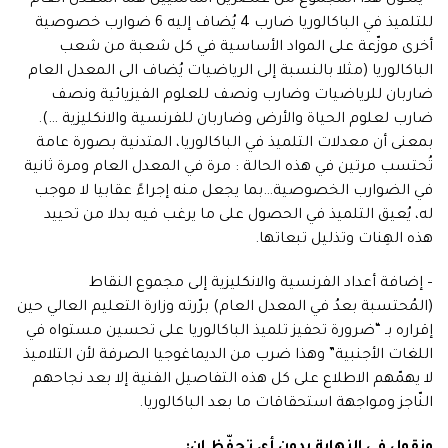
– يتكوّن هذا المجموع من عنصرين أساسيين هما المعدل العام
للتلميذ في الباكالوريا ضارب 4 يُضاف إليه 6 ضوارب خصوصية
أخرى موزّعة على المواد الأساسية في كل شعبة من شعب
الباكالوريا (مثلا بالنسبة إلى الرياضيات يُضاف الى المعدل العام
ضاربان للرياضيات وضارب ونصف للعلوم الفيزيائية ونصف
ضارب لعلوم الحياة والأرض وضاربان للفرنسية والانكليزية …).
بمعنى أن معدلات التلميذ في الباكالوريا، المتدنية بصورة عامة
تُحتسب مرتين في هذه الحالة : مرة في المعدل العام ومرة ثانية
في الضوارب الخصوصية…بما يجعل منه إجراءً عقابيا لا موجب
له، يُعيق التلميذ في الحصول على ما يرغب فيه بدلا من تحييد
هذه الهِنات وتذليل تبعاتها.
– إضافة أعداد الفرنسية والانكليزية إلى مجموع النقاط
(المُحتسبة بعدُ في المعدل العام) برّرته وزارة التعليم العالي حين
إقراره بـ “ضرورة تحفيز تلميذ الباكالوريا على تحسين مستواه في
اللغات الأجنبية” وهذا ضرب من الديماغوجيا الصرفة لأن التلاميذ
لا يهمّهم الاطلاع على كل هذه التفاصيل الفنية إلا بعد نجاحهم
النّاجز ومواجهة استحقاقات ما بعد الباكالوريا.