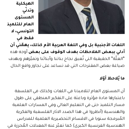
الهيكلية
وتدنّي
المستوى
العام للتلميذ
التونسي، لا
فقط في
اللغات الأجنبية بل وفي اللغة العربية الأم كذلك، يهمّني أن
أدلي ببعض الملاحظات بهدف الوقوف على بعض
أوجه هذه
“العلّة” الحقيقية التي تُعيق نجاح بناتنا وأبنائنا وتميّزهم وبهدف
صياغة بعض المقترحات التي قد تساعد على تجاوز واقع الحال.
ما يُلاحظ أوّلا
أن المستوى العام لتلاميذنا في اللغات وكذلك في الفلسفة
باعتبارها مادة مؤثرة وباعثة على التفكير المنطقي على طول
مسار التلميذ حتى في التعليم العالي وفي المسارات العلمية
والهندسية (أنظروا في هذا الصدد الاثار الفلسفية والفكرية
المُبرمجة سنويا في الاقسام التحضيرية العلمية للمدراس
الهندسية الفرنسية الكبرى) كما تعبّر عنه المعدلات المُحرزة في