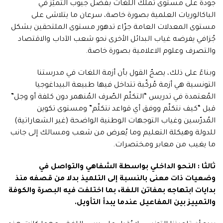
جودة على مستوى تملّك اللغات بفضل جيوب التميّز في
الباكالوريات العلمية بصورة خاصة، سرعان ما يتلاشى على
مستوى المعدلات العامة جرّاء تدهور مستوى الملتحقين بشكل
جُزافي يفرضه غياب البدائل الأخرى نحو شعب الآداب والاقتصاد
والتصرف وعلوم الاعلامية بصورة خاصة.
وبناءً على ذلك، يصحّ القول بأن أزمة اللغات في مدرستنا
التونسية هي أزمة مُركّبة تتداخل فيها طبيعة البيداغوجيا
المُعتمدة في تدريس “التكلّم الصّرف المُنهمر دون كلفة أو وجل”
قبل “كيف نتكلّم ووفق أي قواعد نتكلّم” ومستوى تكوين
المُدرّسين وغياب التوجهات الوطنية الواضحة (غير الشعاراتية)
للدولة وهيكلة التعليم وما يُعرض من شعب ومسالك إلى جانب
ما يغيب من معابر ومختصرات.
ثالثا : النحو الداخلي بواسطة الشفاهي والتواصل في
وضعيات ذات معنى بالنسبة إلى التلميذ بدلا من قصفه منذ
بدايات ابتهاجه بمفاتن اللغة، بما اختلفت فيه البصرة والكوفة
والتمييز بين المفاعيل عندما يبدأ التأويل.