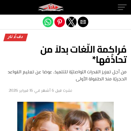
Exit mobile version
دفءُ نار
مُراكمة اللّغات بدلاً من
تحاذُفها*
من أجل تعزيز القدرات التواصليّة للتلميذ، عوضا عن تعليم القواعد
الحجريّة منذ الطفولة الأولى
نشرت
قبل 6 أشهر
في
16 فبراير 2026