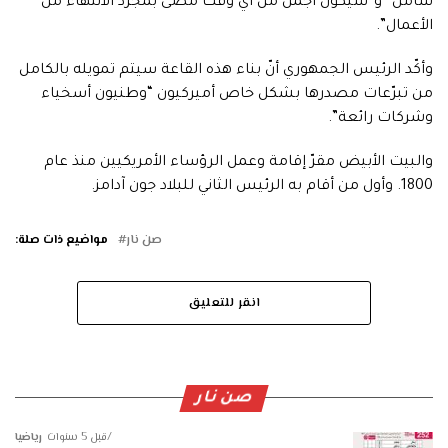
شامل” و”سيكون أجمل من أيّ وقت مضى بمجرّد الانتهاء من
الأعمال”.
وأكّد الرئيس الجمهوري أنّ بناء هذه القاعة سيتم تمويله بالكامل
من تبرّعات مصدرها بشكل خاص أميركيون “وطنيون أسخياء
وشركات رائعة”.
والبيت الأبيض مقرّ إقامة وعمل الرؤساء الأمريكيين منذ عام
1800. وأول من أقام به الرئيس الثاني للبلاد جون آدامز.
صن نار
مواضيع ذات صلة:
انقر للتعليق
صن نار
قبل 5 سنوات
رياضيا