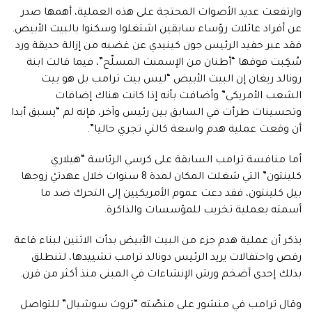
وارتفعت عديد الأصوات المحتجة على هذه العملية، أهمها صدر
عن أفراد عائلات رؤساء سابقين اشتغلوا وسكنوا بالبيت الأبيض.
فقد عبر حفيد الرئيس جون كينيدي عن غضبه من إزالة حديقة ورد
سُكِبت فوقها “أطنان من الإسمنت المسلّح”، فيما قالت ابنة
رونالد ريغان إن البيت الأبيض “ليس بيت ترامب بل هو بيت
الشعب الأمريكي” وأضافت بأنه إذا كانت هناك إضافات
وتحسينات طرأت في السابق بين رئيس وآخر، فإنه لم “يسبق أبدا
أن وقعت عملية هدم واسعة كالتي تجري حاليا”.
أما منافسة ترامب السابقة على كرسي الرئاسة “هيلاري
كلينتون” التي شغلت المكان لمدة 8 سنوات خلال عهدتيْ زوجها
بيل كلينتون، فقد دعت عموم الأمريكيين إلى التحرك ضد ما
أسمته بعملية تخريب للمؤسسات والذاكرة.
يذكر أن عملية هدم جزء من البيت الأبيض بدأت الاثنين لبناء قاعة
رقص واحتفالات يريد الرئيس دونالد ترامب تشييدها، لتنطلق
بذلك إحدى أضخم ورش الإنشاءات في المبنى منذ أكثر من قرن.
وقال ترامب في منشور على منصّته “تروث سوشيال” للتواصل