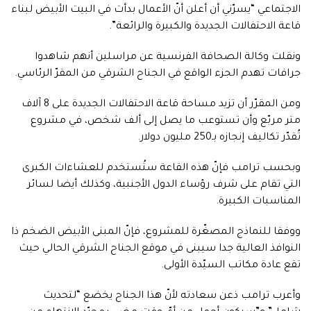
الاجتماعي “يسرّني أن أعلن أنّ الأعمال بدأت في البيت الأبيض لبناء
قاعة الاحتفالات الجديدة والكبيرة والرائعة”.
ونقلت وكالة الصحافة الفرنسية عن مراسلين أنهم شاهدوا
جرافات تهدم الجزء الواقع في الجناح الشرقي من المقرّ الرئاسي.
ومن المقرّر أن تزيد مساحة قاعة الاحتفالات الجديدة على 8 آلاف
متر مربّع وأن تستوعب ما يصل إلى ألف شخص، في مشروع
تُقدّر تكاليف إنجازه بـ250 مليون دولار.
وبحسب ترامب فإنّ هذه القاعة ستُستخدم للعشاءات الكبرى
التي تقام على شرف رؤساء الدول الأجنبية، وكذلك أيضا لسائر
المناسبات الكبيرة.
ووفقا للنماذج المصغّرة للمشروع، فإنّ المبنى الأبيض الضخم ذا
النوافذ العالية جدا سيبنى في موقع الجناح الشرقي الحالي حيث
تقع عادة مكاتب السيّدة الأولى.
وأعرب ترامب ذعن سعادته لأنّ هذا الجناح يخضع “لتحديث