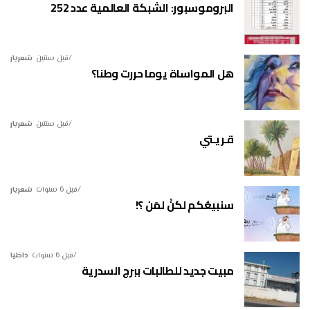
البروموسبور: الشبكة العالمية عدد 252
قبل سنتين
شعريار
هل المواساة يوما حررت وطنا؟
قبل سنتين
شعريار
قـريـتي
قبل 6 سنوات
شعريار
سنبيعُكم لكنْ لمَن ؟!
قبل 6 سنوات
داخليا
مبيت جديد للطالبات ببرج السدرية