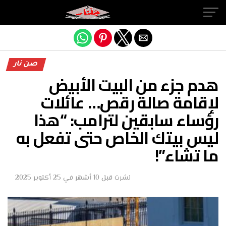
Exit mobile version
صن نار
هدم جزء من البيت الأبيض
لإقامة صالة رقص… عائلات
رؤساء سابقين لترامب: “هذا
ليس بيتك الخاص حتى تفعل به
ما تشاء”!
نشرت
قبل 10 أشهر
في
25 أكتوبر 2025