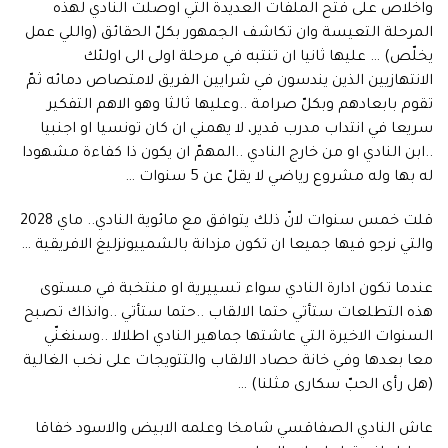
واخلاص على فتح الملفات العديدة التي اوصلت النادي لهذه
المرحلة التعيسة وان تكاشف الجمهور بكلّ الحقائق (واللي عمل
يخلّص) … عليها ثانيا ان تنتبه في مرحلة اولى الى اولئك
الانتهازيين الذين يندسون في شرايين الفريق لامتصاص دمائه ثمّ
تقوم بابعادهم وبكلّ صرامة ..وعليها ثالثا وهو الاهم التفكير
سريعا في انتداب مدرب قدير، لا يهمني ان كان تونسيا او اجنبيا
..ابن النادي او من خارج النادي ..المهمّ ان يكون ذا كفاءة مشهودا
له بها وله مشروع رياضي لا يقلّ عن 5 سنوات …
قلت خمس سنوات لانّ ذلك يتوافق مع مائوية النادي.. ماي 2028
والتي نرجو فيها جميعا ان تكون مزدانة بالشمييونزليغ الافريقية …
عندما تكون ادارة النادي سواء تسييرية او منتخبة في مستوى
هذه التطلعات ستأتي حتما الالقاب ..حتما ستأتي ..وانذاك تصبح
السنوات الاخيرة التي عاشتها جماهير النادي اطلالا ..وسنغنّي
معا بعدها وفي خانة حصاد الالقاب والتتويجات على نخب الغالية
(هل رأى الحبّ سكارى مثلنا) …
عاش النادي الصفاقسي شامخا وعلمه الابيض والاسود خفاقا