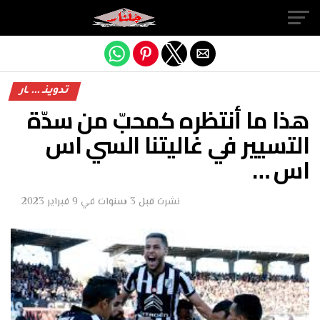
Exit mobile version
تدوينـ ... ـار
هذا ما أنتظره كمحبّ من سدّة
التسيير في غاليتنا السي اس
اس …
نشرت
قبل 3 سنوات
في
9 فبراير 2023