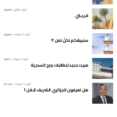
قبل سنتين
شعريار
قـريـتي
قبل 6 سنوات
شعريار
سنبيعُكم لكنْ لمَن ؟!
قبل 6 سنوات
داخليا
مبيت جديد للطالبات ببرج السدرية
قبل 5 سنوات
دفءُ نار
هل تعرفون الجزائري الشريف ڤـلال ؟