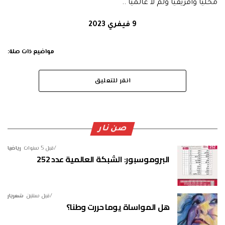
محليا وافريقيا ولم لا عالميا ..
9 فيفري 2023
مواضيع ذات صلة:
انقر للتعليق
صن نار
قبل 5 سنوات
رياضيا
البروموسبور: الشبكة العالمية عدد 252
قبل سنتين
شعريار
هل المواساة يوما حررت وطنا؟