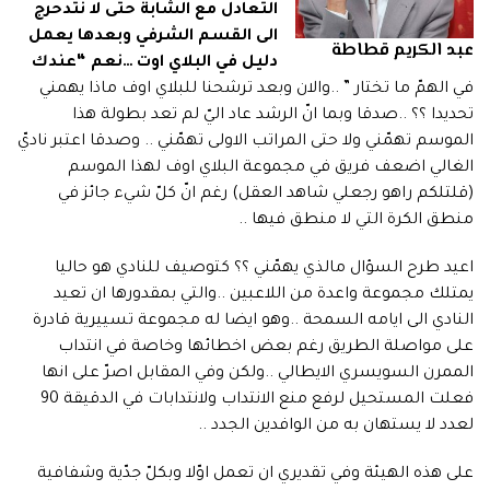
التعادل مع الشابة حتى لا نتدحرج
الى القسم الشرفي وبعدها يعمل
عبد الكريم قطاطة
دليل في البلاي اوت …نعم “عندك
في الهمّ ما تختار ” ..والان وبعد ترشحنا للبلاي اوف ماذا يهمني
تحديدا ؟؟ ..صدقا وبما انّ الرشد عاد اليّ لم تعد بطولة هذا
الموسم تهمّني ولا حتى المراتب الاولى تهمّني .. وصدقا اعتبر ناديّ
الغالي اضعف فريق في مجموعة البلاي اوف لهذا الموسم
(قلتلكم راهو رجعلي شاهد العقل) رغم انّ كلّ شيء جائز في
منطق الكرة التي لا منطق فيها ..
اعيد طرح السؤال مالذي يهمّني ؟؟ كتوصيف للنادي هو حاليا
يمتلك مجموعة واعدة من اللاعبين ..والتي بمقدورها ان تعيد
النادي الى ايامه السمحة ..وهو ايضا له مجموعة تسييرية قادرة
على مواصلة الطريق رغم بعض اخطائها وخاصة في انتداب
الممرن السويسري الايطالي ..ولكن وفي المقابل اصرّ على انها
فعلت المستحيل لرفع منع الانتداب ولانتدابات في الدقيقة 90
لعدد لا يستهان به من الوافدين الجدد ..
على هذه الهيئة وفي تقديري ان تعمل اوّلا وبكلّ جدّية وشفافية