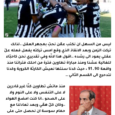
ليس من السهل ان نكتب عمّن نحبّ بمجهر العقل ..لذلك
تركت الزمن وبعد الانقاذ الذي وقع امس تركته يفعل فعله علّ
عقلي يعود الى رشده …اقول هذا لانّه وفي تقديري نحن كاحبّاء
للغالية عشنا ومنذ مباراة تطاوين فترة من احلك فتراتنا منذ
واقعة 90 ـ 91 ، حيث كدنا سنتها نعيش الكارثة الكروية وكدنا
نتدحرج الى القسم الثاني …
منذ ماتش تطاوين كنّا غير قادرين
لا على التنفس ولا على النوم ولا
على الصحو ..انا كنت امضغ الهواء
..وكان كلّ همّي وبعد تعادلنا مع
حمام سوسة ان نحصل حتى على