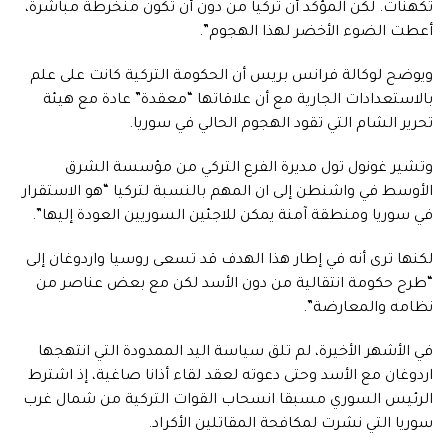
تكهنات. لكن المؤكد أن تركيا من دون أن تكون منخرطة مباشرة،
أعطت الضوء الأخضر لهذا الهجوم”.
ويوضح لوكالة فرانس بريس أن الحكومة التركية كانت على علم
بالاستعدادات الجارية مع أن علاقاتها “معقدة” عادة مع هيئة
تحرير الشام التي تقود الهجوم الحالي في سوريا.
وتشير غونول تول مديرة الفرع التركي من مؤسسة الشرق
الأوسط في واشنطن إلى ان المهم بالنسبة لتركيا “هو الاستقرار
في سوريا ومنطقة آمنة يمكن للاجئين السوريين العودة إليها”.
لكنها ترى أنه في إطار هذا الهدف قد تسعى روسيا واردوغان إلى
“طرح حكومة انتقالية من دون الأسد لكن مع بعض عناصر من
نظامه والمعارضة”.
في الأشهر الأخيرة، لم تلق سياسة اليد الممدودة التي انتهجها
اردوغان مع الأسد وحتى دعوته لعقد لقاء أذانا صاغية، إذ اشترط
الرئيس السوري مسبقا انسحاب القوات التركية من شمال غرب
سوريا التي نشرت لمكافحة المقاتلين الأكراد.