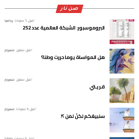
صن نار
قبل 5 سنوات
رياضيا
البروموسبور: الشبكة العالمية عدد 252
قبل سنتين
شعريار
هل المواساة يوما حررت وطنا؟
قبل سنتين
شعريار
قـريـتي
قبل 6 سنوات
شعريار
سنبيعُكم لكنْ لمَن ؟!
قبل 6 سنوات
داخليا