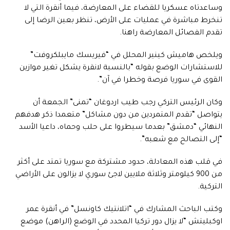
وساعدتاه عسكريا للقضاء على المعارضة، فيما أنقرة التي لا
تنخرط مباشرة في عمليات على الأرض، تنظر بعين الرضا إلى
تقدم الفصائل المعارضة راهنا.
ويلخص هاميش كينير المحلل في “فيريسك مايبلكروفت”
للاستشارات الوضع بقوله “بالنسبة لانقرة يشكل تغير موازين
القوى في سوريا فرصة وخطرا في آن”.
وكان الرئيس التركي رجب طيب اردوغان “تمنى” الجمعة أن
يتواصل “تقدم المتمردين من دون مشاكل” متعمدا ذكر هدفهم
النهائي “دمشق” بعدما سيطروا على حلب وحماه، داعيا الأسد
“إلى التصالح مع شعبه”.
في قلب هذه المعادلة، حدود مشتركة مع سوريا تمتد على أكثر
من 900 كيلومتر وثلاثة ملايين لاجئ سوري لا يزالون على الأراضي
التركية.
وكتب الباحث المشارك في “اتلانتيك كاونسل” في أنقرة عمر
اوكبليتش “لا يزال دور تركيا المحدد في الوضع (الراهن) موضع