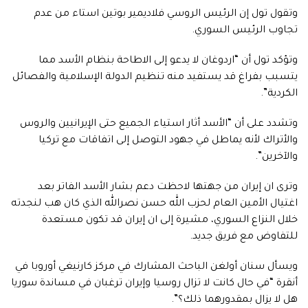
وتقول تول إن الرئيس الروسي فلاديمير بوتين استاء من عدم
تجاوب الرئيس السوري.
وتؤكد تول أن “اردوغان لا يدعو إلى الاطاحة بنظام الأسد مما
يتسبب بفراغ قد يستفيد منه تنظيم الدولة الإسلامية والفصائل
الكردية”.
وتشدد على أن “الأسد أثار استياء الجميع حتى الإيرانيين والروس
والأتراك لأنه يماطل في جهود التوصل إلى اتفاقات مع تركيا
والآخرين”.
وترى ان إيران من جهتها لاحظت دعم بشار الأسد الفاتر بعد
اغتيال الأمين العام لحزب الله حسن نصرالله الذي كان هب لنجدته
خلال النزاع السوري، مشيرة إلى ان إيران قد تكون مستعدة
للتفاوض مع فريق جديد.
ويسأل سنان أولغن الباحث المشارك في مركز كارنيغي أوروبا في
أنقرة “في حال كانت لا تزال روسيا وإيران ترغبان في مساندة سوريا
هل لا يزال بمقدورهما ذلك؟”.