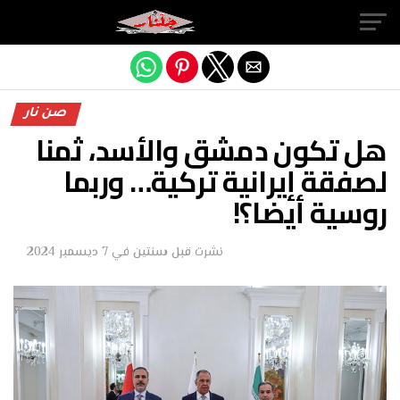
Exit mobile version
صن نار
هل تكون دمشق والأسد، ثمنا
لصفقة إيرانية تركية… وربما
روسية أيضا؟!
نشرت
قبل سنتين
في
7 ديسمبر 2024