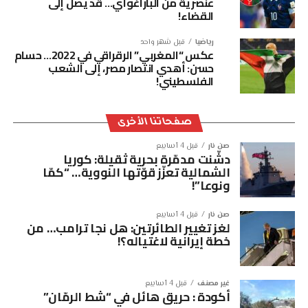
عنصرية من الباراغواي… قد يصل إلى
القضاء!
رياضيا
قبل شهر واحد
عكس “المغربي” الرقراقي في 2022… حسام
حسن: أهدي انتصار مصر، إلى الشعب
الفلسطيني!
صفحاتنا الأخرى
صن نار
قبل 4 أسابيع
دشّنت مدمّرة بحرية ثقيلة: كوريا
الشمالية تعزّز قوّتها النووية… “كمّا
ونوعا”!
صن نار
قبل 4 أسابيع
لغز تغيير الطائرتين: هل نجا ترامب… من
خطة إيرانية لاغتياله؟!
غير مصنف
قبل 4 أسابيع
أكودة : حريق هائل في “شط الرمّان”