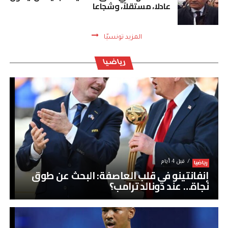
عادلا، مستقلاّ، وشجاعا
المزيد تونسيّا
رياضيا
قبل 4 أيام
رياضيا
إنفانتينو في قلب العاصفة: البحث عن طوق
نجاة… عند دونالد ترامب؟