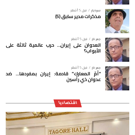
سرديار
قبل 5 أشهر
مذكرات مدير سابق (5)
جمر نار
قبل 5 أشهر
العدوان على إيران… حرب عالمية ثالثة على
الأبواب؟
جمر نار
قبل 5 أشهر
“أمّ المعارك” قادمة: إيران بمفردها… ضد
عدوان ذي رأسين
اقتصاديا