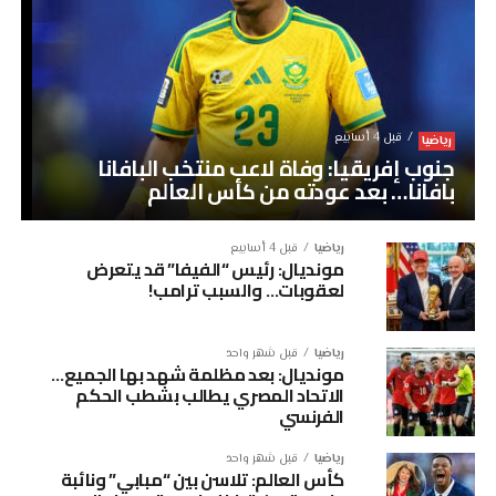
قبل 4 أسابيع
رياضيا
جنوب إفريقيا: وفاة لاعب منتخب البافانا
بافانا… بعد عودته من كأس العالم
رياضيا
قبل 4 أسابيع
مونديال: رئيس “الفيفا” قد يتعرض
لعقوبات… والسبب ترامب!
رياضيا
قبل شهر واحد
مونديال: بعد مظلمة شهد بها الجميع…
الاتحاد المصري يطالب بشطب الحكم
الفرنسي
رياضيا
قبل شهر واحد
كأس العالم: تلاسن بين “مبابي” ونائبة