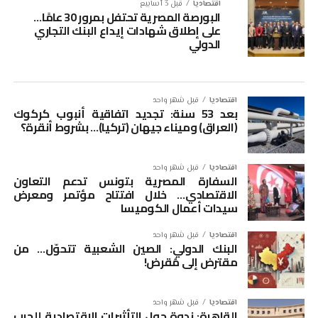
اقتصاديا
قبل 3 أسابيع
البورصة المصرية تحتفل بمرور 30 عامًا…
على إطلاق شهادات إيداع البنك التجاري
الدولي
اقتصاديا
قبل شهر واحد
بعد 53 سنة: تجديد اتفاقية أنبوب كركوك
(العراق) وميناء جيهان (تركيا)… بشروط أنقرة؟
اقتصاديا
قبل شهر واحد
السفارة المصرية بتونس تدعم التعاون
الاقتصادي… خلال افتتاح مؤتمر ومعرض
سيدات أعمال الكوميسا
اقتصاديا
قبل شهر واحد
البنك الدولي: الصين الشعبية تتحوّل… من
مقترض إلى مُقرض!
اقتصاديا
قبل شهر واحد
القاهرة: ندوة حول التأثيرات الاقتصادية للحرب