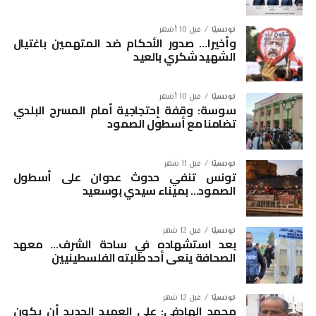
تونسيّا
قبل 10 أشهر
وأخيرا… صدور الأحكام ضد المتهمين باغتيال
الشهيد شكري بالعيد
تونسيّا
قبل 10 أشهر
سوسة: وقفة إحتجاجية أمام المسرح البلدي
تضامنا مع أسطول الصمود
تونسيّا
قبل 11 شهر
تونس تنفي حدوث عدوان على أسطول
الصمود… بميناء سيدي بوسعيد
تونسيّا
قبل 12 شهر
بعد استشهاده في ساحة الشرف… معهد
الصحافة ينعى أحد طلبته الفلسطينيين
تونسيّا
قبل 12 شهر
محمد الهادفي: على العميد الجديد أن يكون