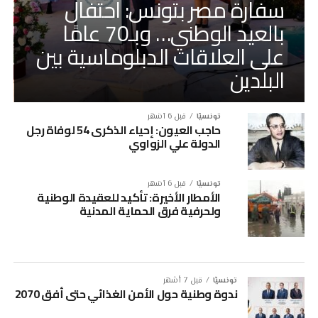
سفارة مصر بتونس: احتفال
بالعيد الوطني… وبـ70 عامًا
على العلاقات الدبلوماسية بين
البلدين
تونسيّا
قبل 6 أشهر
حاجب العيون: إحياء الذكرى 54 لوفاة رجل
الدولة علي الزواوي
تونسيّا
قبل 6 أشهر
الأمطار الأخيرة: تأكيد للعقيدة الوطنية
ولحرفية فرق الحماية المدنية
تونسيّا
قبل 7 أشهر
ندوة وطنية حول الأمن الغذائي حتى أفق 2070