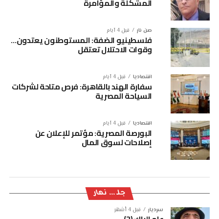
المشكلة والمؤامرة
صن نار
قبل 4 أيام
فلسطينيو الضفة: المستوطنون يعتدون…
وقوات الاحتلال تعتقل
اقتصاديا
قبل 4 أيام
سفارة الهند بالقاهرة: فرص متاحة لشركات
السياحة المصرية
اقتصاديا
قبل 4 أيام
البورصة المصرية: مؤتمر للإعلان عن
إصلاحات لسوق المال
جلـ ... نهار
سرديار
قبل 4 أشهر