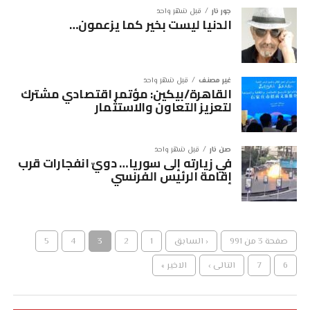
جور نار
قبل شهر واحد
الدنيا ليست بخير كما يزعمون…
غير مصنف
قبل شهر واحد
القاهرة/بيكين: مؤتمر اقتصادي مشترك
لتعزيز التعاون والاستثمار
صن نار
قبل شهر واحد
في زيارته إلى سوريا… دويّ انفجارات قرب
إقامة الرئيس الفرنسي
صفحة 3 من 991
‹ السابق
1
2
3
4
5
6
7
التالى ›
الاخير »