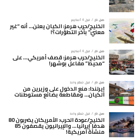
صن نار
قبل 4 أسابيع
الخليج/حرب هرمز: الكيان يعلن… أنه “غير
معنيّ” بآخر التطوّرات؟!
صن نار
قبل 4 أسابيع
الخليج/حرب هرمز: قصف أمريكي… على
“محيط” مفاعل بوشهر!
صن نار
قبل شهر واحد
إيرلندا: منع الدخول على وزيرين من
الكيان… ومقاطعة بضائع مستوطنات
صن نار
قبل شهر واحد
الخليج/عودة الحرب: الأمريكان يضربون 80
هدفا إيرانيا… والإيرانيون يقصفون 85
منشأة أمريكية!