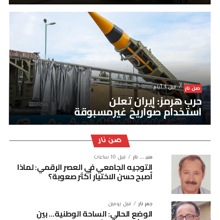
قبل 4 أيام
صن نار
حرب هرمز: إيران تعلن
استخدام صواريخ غيرمسبوقة
صن نار
منبـ ... نار
قبل 10 ساعات
التوجيه الجامعي في العصر الرقمي: لماذا
أصبح حسن الاختيار أكثر صعوبة؟
جمر نار
قبل يومين
الوضع الحالي: الساحة الوطنية… بين