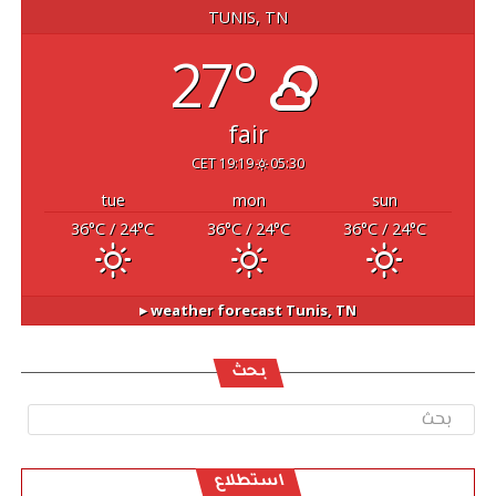
TUNIS, TN
27°
fair
19:19 CET
05:30
tue
mon
sun
36
°C
/ 24
°C
36
°C
/ 24
°C
36
°C
/ 24
°C
weather forecast ▸
Tunis, TN
بحث
استطلاع