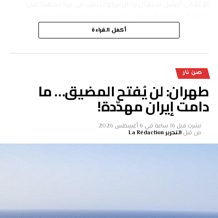
الإعلامي أريئيل سيغال وإيال بركوفيتش في برنامجهما على
إذاعة “103 إف إم” عن مستقبل قطاع غزة ودخول مجلس
السلام والحل الذي يرى أن على إسرائيل تبنيه.
أكمل القراءة
ونقلت الصحيفة عن عوفر قوله إن غزة تواصل بيع الأوهام، وعلى
أرض الواقع تُقام الدولة الفلسطينية، مشيرا إلى أن هناك ثلاثة
حالمين رئيسيين: أولهما كوشنر وويتكوف اللذان يبيعان رؤية عن
صن نار
طهران: لن يُفتح المضيق… ما
مدينة غزة والتكنولوجيا العالية والسلام المزدهر، وهناك
دامت إيران مهدّدة!
سموتريتش وستروك اللذان يبيعان حلما بالاستيطان
الإسرائيلي، بينما نتنياهو يبيع حلما بنزع سلاح غزة وإسقاط
حماس، وهو ما وعد به أيضا في حملته الانتخابية عام 2009،
نشرت
قبل 16 ساعة
في
6 أغسطس 2026
فجميع السياسيين الإسرائيليين يواصلون بيع الوهم ذاته بأن
من قبل
التحرير La Rédaction
حماس قد اختفت.
ورد بركوفيتش متسائلا: لماذا جميع السياسيين؟ حاليا هناك
رئيس حكومة وله وزراء ورئيس أركان، فما تأثير يائير غولان
وآيزنكوت؟
وأشارت إلى أن عوفر قال إن على إسرائيل أن تنظر بصورة أوسع