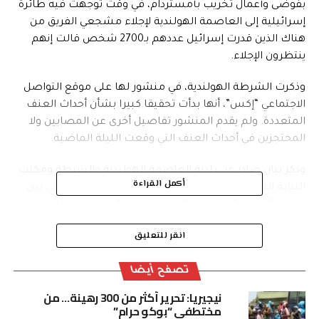
بفوضى وأعمال تخريب بأمستردام، في وقت توجهت فيه طائرة
إسرائيلية إلى العاصمة الهولندية لإجلاء مشجعي الفريق من
هناك الذين قدرت إسرائيل عددهم بـ2700 شخص قالت إنهم
ينتظرون الإجلاء.
وذكرت الشرطة الهولندية، في منشور لها على موقع التواصل
الاجتماعي “إكس”، أنها بدأت تحقيقا كبيرا بشأن أحداث العنف
المتعددة. ولم يقدم المنشور تفاصيل أخرى عن المصابين ولا
المحتجزين في أحداث العنف التي وقعت الليلة الماضية.
وذكر بيان صادر عن بلدية العاصمة الهولندية والشرطة ومكتب
أكمل القراءة
النيابة العامة أن الليلة التي أعقبت مباراة الدوري الأوروبي بين
فريقي “أجاكس” و”مكابي تل أبيب” كانت “مضطربة للغاية مع
وقوع حوادث عنف استهدفت أنصار فريق مكابي”.
انقر للتعليق
وأظهرت مقاطع مصورة متداولة على منصات التواصل
الاجتماعي قيام عدد كبير من المشجعين الإسرائيليين بترديد
تصفح أيضا
شعارات معادية للعرب وفلسطين. وعلى إثر ذلك، وقعت
نيجيريا: تحرير أكثر من 300 رهينة… من
اشتباكات بالأيدي بين الطرفين.
مختطفي “بوكو حرام”