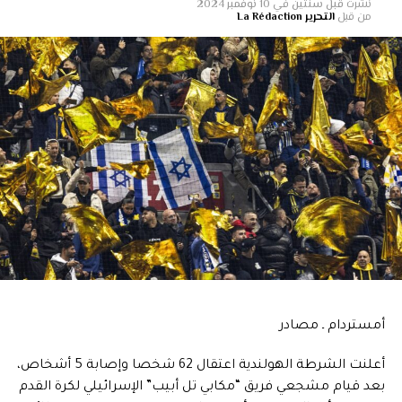
نشرت
قبل سنتين
في
10 نوفمبر 2024
من قبل
التحرير La Rédaction
أمستردام ـ مصادر
أعلنت الشرطة الهولندية اعتقال 62 شخصا وإصابة 5 أشخاص،
بعد قيام مشجعي فريق “مكابي تل أبيب” الإسرائيلي لكرة القدم