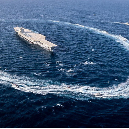
وعلى المدى الطويل، فمن الواضح حاليا أن غزة لم تعد تشكل
تهديدا عسكريا كبيرا، ويجب على إسرائيل منع ارتباط غزة
بالضفة الغربية لأن الخطر الأمني الأكبر يكمن هناك. وأضاف أن
المعركة على إسرائيل ليست في غزة بل في الدول الغربية،
فإسرائيل اليوم دولة منبوذة بسبب تعاملها مع غزة.
ولفتت الصحيفة إلى أن سيغال طلب من عوفر طرح حل قائلا
إنه يقدره ويحترمه لكنه يكتفي بذكر ما لا يجب فعله، وطلب منه
أن يقول ما الذي ينبغي فعله.
فأجاب عوفر بأن الحل يجب أن يكون طويل الأمد ويتناول
أيديولوجية سكان غزة، فالأمر لا يتعلق فقط بحركة حماس بل
هناك بنية إيديولوجية يجب إصلاحها قبل وقت طويل من بناء
البنية التحتية المادية، وهناك مسؤولية على الدول العربية ولا
سيما مصر. وأضاف أن على إسرائيل أن تتوقف عن كونها قناة
الموارد لغزة وأن تغلق معبر كرم أبو سالم، فالارتباط الاقتصادي
لغزة يجب أن يكون مع مصر.
وتابعت الصحيفة أن سيغال علق قائلا إن المصريين لا يوافقون،