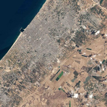
فيما بايدن يجمع
أدباشه… بوتين يقيم
ونقل البيان عن الرئيس قوله: “إن التنفيذ الناجح لهذه العملية
علاقات شراكة مع دول
القائمة على الاستخبارات يبرهن على الكفاءة والتعاون المتزايدين
إفريقيا
بين أجهزتنا الأمنية. أحيي رجالنا ونساءنا البواسل على شجاعتهم
لا تفوت
وتأكيدهم الراسخ لحماية أرواح النيجيريين”.
فيما العدوان لا
يتوقف ضد الأبرياء…
وأعلنت الرئاسة أن الضحايا الذين تم تحريرهم «يتلقون حالياً
المقاومة تجهز على 15
الإسعافات الأولية والرعاية الطبية الضرورية في المنشأة
جنديا وتستهدف عتادا
عسكريا ومستوطنة
الطبية التابعة لمعسكر “واوا” بولاية النيجر، وأضافت أنه «عقب
الانتهاء من التقييمات الطبية، سيتم تسليمهم رسمياً إلى
حكومات ولاياتهم لتقديم الرعاية الشاملة وإعادة دمجهم مع
عائلاتهم».