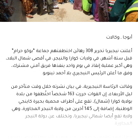
كذلك وقعت حوادث تتعلق بالمشجعين قبل المباراة. وذكرت
هيئة الإذاعة الهولندية أن العلم الفلسطيني انتزع من مبنى في
وسط المدينة، وأن شرطة مكافحة الشغب منعت المشجعين
المؤيدين للفلسطينيين الذين حاولوا السير نحو ملعب يوهان
كرويف أرينا حيث أقيمت المباراة.
أبوجا ـ وكالات
أعلنت هيئة الملاحة الجوية الإسرائيلية اليوم أن الطائرة الأولى
أعلنت نيجيريا تحرير 308 رهائن اختطفتهم جماعة “بوكو حرام”
المخصصة لإعادة المشجعين من هولندا أقلعت من مطار بن
قبل ستة أشهر، في ولايات كوارا والنيجر، في أقصى شمال البلاد،
غوريون في تل أبيب لتعيد مشجعين.
وهي أكبر عملية إنقاذ في يوم واحد ينفذها فريق أمني مشترك،
وفق ما أعلن الرئيس النيجيري بلا أحمد تينوبو.
وقال بيان صادر عن مكتب بنيامين نتنياهو إن “الصور القاسية
للاعتداء على مواطنينا في أمستردام لن يتم تجاهلها”، وإن
وقالت الرئاسة النيجيرية، في بيان نشرته خلال وقت متأخر من
نتنياهو “ينظر إلى الحادث المروّع بأقصى قدر من الجدية”.
ليل الأربعاء، إن القوات حررت 163 شخصاً اختُطفوا من بلدة
بولاية كوارا (شمال)، تقع على أطراف محمية بحيرة كاينجي
وطالب البيان الحكومة الهولندية باتخاذ “إجراءات قوية
الوطنية، إضافة إلى 145 آخرين من ولاية النيجر المجاورة، وهي
وسريعة” ضد المتورطين. وأضاف مكتب نتنياهو أنه دعا إلى
ولاية تقع أيضا شمالي نيجيريا، وتختلف عن دولة النيجر
زيادة الأمن للمجتمع اليهودي في هولندا.
المجاورة.
من جهته، قال رئيس الوزراء الهولندي ديك شوف -على قناة
وظل المختطفون محتجزَين منذ فيفري (شباط) الماضي بعدما