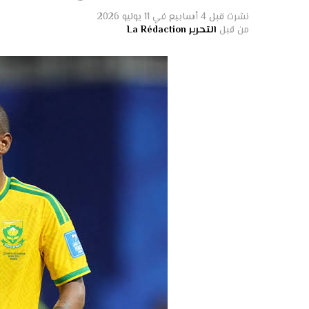
كانت ستتولى إدارة حقوق البث والرعاية والتراخي
نشرت
قبل 4 أسابيع
في
11 يوليو 2026
الخاص للاستحواذ على حصة فيها.
من قبل
التحرير La Rédaction
وبحسب التقرير، كانت شركة “ثرايف كابيتال” ا
الأمريكي، تستعد للاستحواذ على 20 بالمائة من الشركة الجديدة مقابل أكثر من أربعة مليارات دولار.
وأدى المشروع إلى موجة غضب واسعة داخل الاتح
بالتفاصيل عبر وسائل الإعلام، وليس من خلال ال
وتزامناً مع ذلك، تتواصل التحركات داخل الاتحاد 
الصحيفة عن أحد مسؤولي “فيفا” أن عدداً من 
“مشروع القضاء على الوحش”، في إشارة إلى المسا
كما نقلت “نيويورك بوست” عن المدير التنفيذي لل
اكتشف أن المشروع كان يُناقش بعيداً عن كبار ال
بالمفاوضات السرية الخاصة به.
وفي تطور يزيد الضغوط على إنفانتينو، سبق أن صو