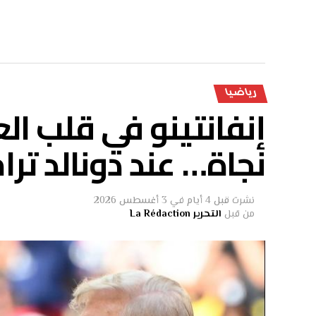
رياضيا
إنفانتينو في قلب ا
نجاة… عند دونالد تر
نشرت
قبل 4 أيام
في
3 أغسطس 2026
من قبل
التحرير La Rédaction