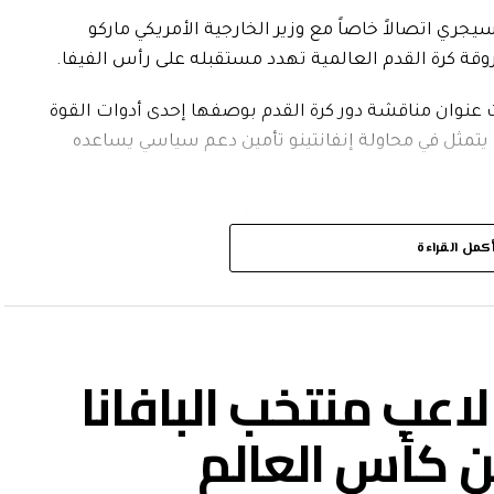
ي اتصالاً خاصاً مع وزير الخارجية الأمريكي ماركو
وقة كرة القدم العالمية تهدد مستقبله على رأس الفيفا.
عنوان مناقشة دور كرة القدم بوصفها إحدى أدوات القوة
ي يتمثل في محاولة إنفانتينو تأمين دعم سياسي يساعده
وة الناعمة، لكن الجميع يعلم أن الأمر يتعلق بحماية
كمل القراءة
عزولاً بعد موجة الانتقادات الإعلامية التي تعرض لها
شخصيات ذات ثقل تعلن دعمها له بصورة علنية.
اعب منتخب البافانا
ً مع الرئيس ترامب منذ انهيار مشروع بيع الحقوق
ن كأس العالم
 مشروع إنشاء شركة “فيفا فوروارد إنتربرايز”، التي