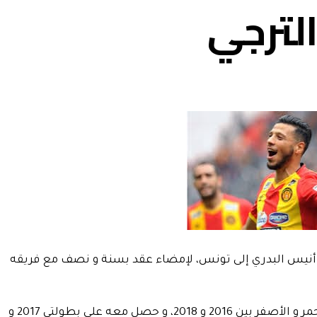
الترجي
أنيس البدري إلى تونس، لإمضاء عقد بسنة و نصف مع فريقه
يذكر أن البدري سبق له أن تقمص الزي الأحمر و الأصفر بين 2016 و 2018، و حصل معه على بطولتي 2017 و