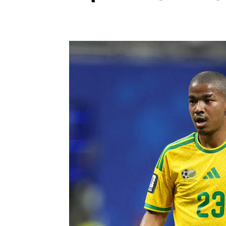
ص وبيع التذاكر، مع فتح الباب أمام مستثمرين من القطاع
لمملوكة لجوش كوشنر، شقيق جاريد كوشنر صهر الرئيس
ادات القارية والوطنية، بعدما أكدت أنها علمت
قنوات الرسمية داخل الفيفا.
الدولي لإبعاد إنفانتينو عن رئاسة المنظمة، حيث نقلت
المسؤولين يعملون ضمن تحرك داخلي أطلق عليه اسم
عي الرامية للإطاحة بالرئيس الحالي.
عمليات في الفيفا قوله إنه شعر “بالخداع” بعدما
مسؤولين في الاتحاد، مؤكداً أنه لم يكن على علم
ّت الاتحاد الأوروبي لكرة القدم بالإجماع على مقاطعة