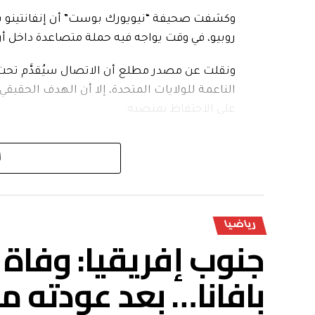
وكشفت صحيفة “نيويورك بوست” أن إنفانتينو سيجر
روبيو، في وقت يواجه فيه حملة متصاعدة داخل أر
ونقلت عن مصدر مطلع أن الاتصال سيُقدَّم تحت 
الناعمة للولايات المتحدة، إلا أن الهدف الحقيق
على الاحتفاظ بمنصبه.
وقال المصدر: “الحديث سيكون عن كرة القدم والق
أ
منصبه، وليس بأي شيء آخر في هذه المرحلة”.
وأكد مصدر آخر أن رئيس الفيفا يشعر بأنه أصبح م
خلال الأيام الأخيرة، مشيراً إلى أنه يبحث عن 
رياضيا
جنوب إفريقيا: وفاة ل
وأضافت أن إنفانتينو حاول مراراً التواصل هاتفيا
التجارية، لكنه لم ينجح في الوصول إليه.
بافانا… بعد عودته م
وكان إنفانتينو قد اضطر الأسبوع الماضي إلى سحب