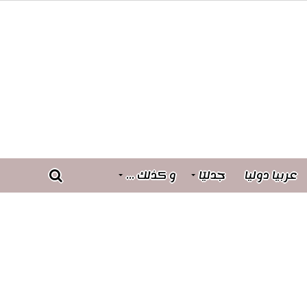
عربيا دوليا
جدليّا
و كذلك …