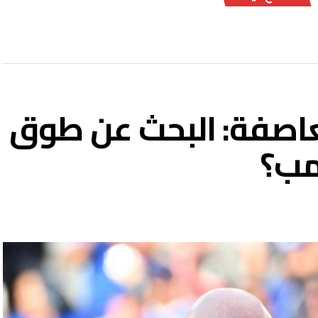
لعاصفة: البحث عن طوق
امب؟