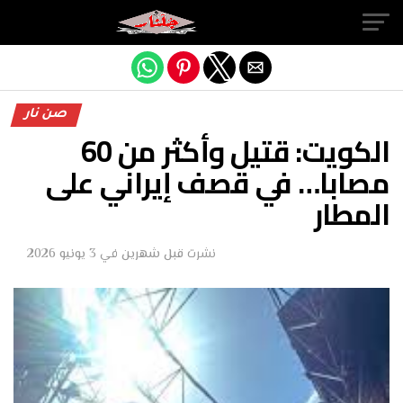
Exit mobile version
صن نار
الكويت: قتيل وأكثر من 60
مصابا… في قصف إيراني على
المطار
نشرت
قبل شهرين
في
3 يونيو 2026