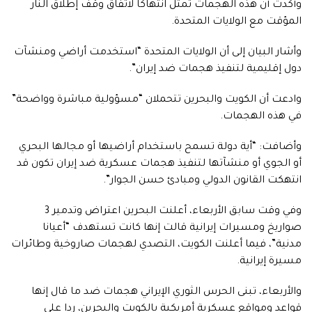
وأكدت أن هذه الهجمات تمثل انتهاكا لاتفاق وقف إطلاق النار
المؤقت مع الولايات المتحدة.
وأشار البيان إلى أن الولايات المتحدة “استخدمت أراضي ومنشآت
دول إقليمية لتنفيذ هجمات ضد إيران”.
وادعت أن الكويت والبحرين تتحملان “مسؤولية مباشرة وواضحة”
في هذه الهجمات.
وأضافت: “أية دولة تسمح باستخدام أراضيها أو مجالها البحري
أو الجوي أو منشآتها لتنفيذ هجمات عسكرية ضد إيران تكون قد
انتهكت القانون الدولي ومبادئ حسن الجوار”.
وفي وقت سابق الأربعاء، أعلنت البحرين اعتراض وتدمير 3
صواريخ ومسيرات إيرانية قالت إنها كانت تستهدف “أعيانا
مدنية”، فيما أعلنت الكويت، التصدي لهجمات صاروخية وطائرات
مسيرة إيرانية.
والأربعاء، تبنى الحرس الثوري الإيراني هجمات ضد ما قال إنها
قواعد ومواقع عسكرية أمريكية بالكويت والبحرين، ردا على