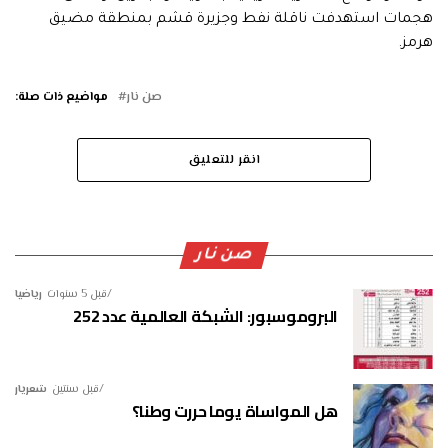
هجمات استهدفت ناقلة نفط وجزيرة قشم بمنطقة مضيق
هرمز.
صن نار
مواضيع ذات صلة:
انقر للتعليق
صن نار
قبل 5 سنوات
رياضيا
البروموسبور: الشبكة العالمية عدد 252
قبل سنتين
شعريار
هل المواساة يوما حررت وطنا؟