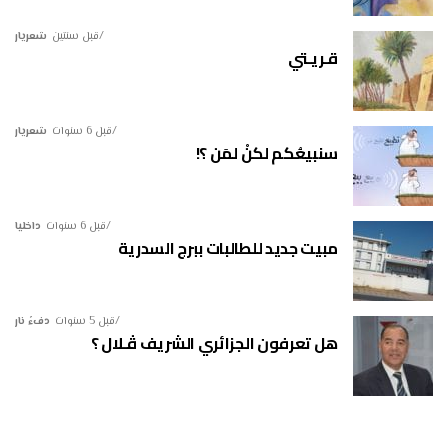
قبل سنتين
شعريار
قـريـتي
قبل 6 سنوات
شعريار
سنبيعُكم لكنْ لمَن ؟!
قبل 6 سنوات
داخليا
مبيت جديد للطالبات ببرج السدرية
قبل 5 سنوات
دفءُ نار
هل تعرفون الجزائري الشريف ڤـلال ؟