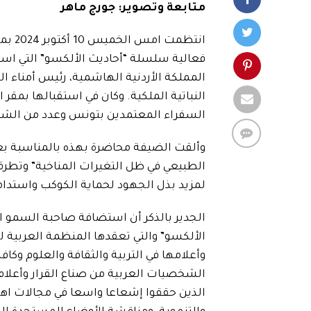
متابعة وتصوير: جورج ماهر
انتظم
فعالية سلسلة “أحاديث الألكسو” التي اس
المملكة الأردنية الهاشمية، رئيس أمناء ا
النباتية الملكية. وكان في استقبالها بمقر
السفراء المعتمدين بتونس وعدد من الش
وألقت الضيفة محاضرة بهذه بالمناسبة بعنو
الطبيعي في ظل التغيرات المناخية” وتطرقت
لمزيد بذل الجهود لحماية الكوكب واستدامت
الجدير بالذكر أن استضافة صاحبة السمو ا
الألكسو” والتي تعقدها المنظمة العربية للت
وأعلامها في التربية والثقافة والعلوم و
الشخصيات العربية من صناع القرار وأعلام ا
الذين حققوا إشعاعا واسعا في مجالات اهتم