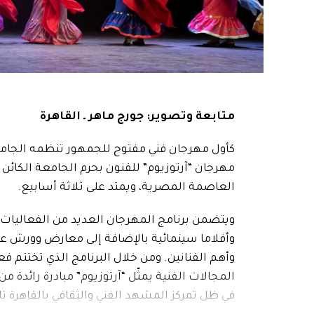
متابعة وتصوير: جورج ماهر ـ القاهرة
مهرجان “آرتوزيوم” للفنون بحرم الجامعة الكائ
العاصمة المصرية، ويمتد على ثلاثة أسابيع.
ويتضمن برنامج المهرجان العديد من الفعاليا
وأفلاما سينمائية بالإضافة إلى معارض وورش عم
وأهم الفنانين. ومن خلال البرنامج الذي تختتم ف
المجالات الفنية يمثّل “آرتوزيوم” مبادرة رائدة 
في ظل تمركز المشهد الفني والثقافي بالقاهرة تا