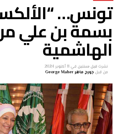
تونس… “الألكسو
بسمة بن علي من 
الهاشمية
نشرت
قبل سنتين
في
11 أكتوبر 2024
من قبل
جورج ماهر George Maher