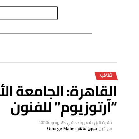
ثقافيا
القاهرة: الجامعة ا
“آرتوزيوم” للفنون
نشرت
قبل شهر واحد
في
25 يونيو 2026
من قبل
جورج ماهر George Maher