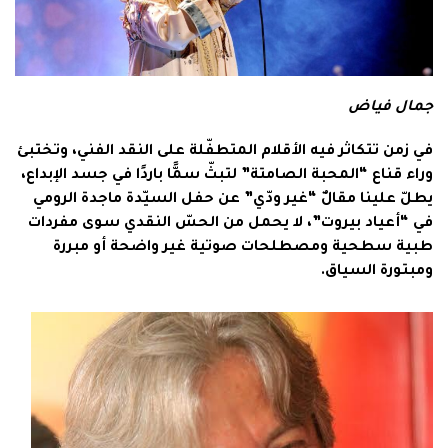
جمال فياض
في زمن تتكاثر فيه الأقلام المتطفّلة على النقد الفني، وتختبئ
وراء قناع “المحبة الصامتة” لتبثّ سمًّا باردًا في جسد الإبداع،
يطلّ علينا مقالٌ “غير ودّي” عن حفل السيّدة ماجدة الرومي
في “أعياد بيروت”، لا يحمل من الحسّ النقدي سوى مفردات
طبية سطحية ومصطلحات صوتية غير واضحة أو مبررة
ومبتورة السياق.