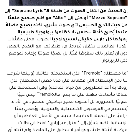
إن الحديث عن انتقال الصوت من طبقة الـ”Soprano Lyric” إلى
“Mezzo-Soprano” أو حتى إلى “Alto” هو كلام صحيح علميًا
من حيث التدرج الطبيعي لأي صوت بشري، لكنه يصبح مضللاً
عندما
يُطرح كأداة للطعن، لا كظاهرة بيولوجية طبيعية
يعرفها كل دارس حقيقي لفسيولوجيا
الصوت. فحتى مغنّيات
الأوبرا العالميات ينتقلن تدريجيًا في طبقاتهن مع التقدم بالعمر،
دون أن يُعتبر ذلك سقوطًا فنّيًا، بل نضجًا صوتيًا وإعادة تموضع
ذكي للريپرتوار.
أما مصطلح “Tremolo” الذي استخدمته الكاتبة، (وليتها شرحت
لنا نحن البسطاء اللي فهماتنا على قدنا معنى المصطلح الذي
زودها به أحد المطرودين من حياة الماجدة) وهي استخدمته على
عماها فأساءت فهمه على ما يبدو. فالـTremolo ليس عيبًا
صوتيًا بالضرورة، بل أسلوب تعبير ديناميكي مقصود في الأداء،
يُستخدم في الموسيقى الكلاسيكية والشرقية، ويُضفي بعدًا
دراميًا على الجملة الغنائية، لا سيما في الأعمال العاطفية أو
الإنسانية. لكنه يتحوّل إلى “اهتزاز غير إرادي” فقط في حالات
مرضية مُثبتة طبيًا، وهو أمر لا ينطبق على الماجدة ولم تثبته أي