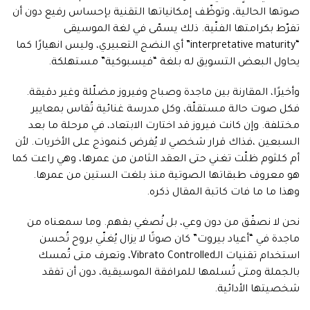
صوتها الحالية، وتوظّف إمكانياتها التقنية بإحساس رفيع دون أن
تفرّط بكرامتها الفنّية. ذلك يسمّى في لغة الموسيقى
“interpretative maturity” أي النضج التعبيري، وليس انهيارًا كما
يحاول البعض التسويق له بلغة “فيسبوكية” مستهلكة.
وأخيرًا، المقارنة بين ماجدة وصباح وفيروز مضلّلة وغير دقيقة.
فكل صوت حالة مستقلّة، وكل مدرسة غنائية تُقاس بمعايير
مختلفة. وإن كانت فيروز قد اختارت الابتعاد، في مرحلة ما بعد
السبعين ،فذاك قرار شخصي لا يُفرض كنموذج على الأخريات. لأن
أم كلثوم ظلّت تغني حتى العقد الثامن من عمرها، وهي راعت كما
هو معروف طبقاتها الصوتية منذ بلغت الستين من عمرها.
وهذا ما ما فات كاتبة المقال ذكره.
نحن لا نصفّق من دون وعي، بل نُصغي بفهم. وما سمعناه من
ماجدة في “أعياد بيروت” كان صوتًا لا يزال يُغنّي بروح تُحسن
استخدام تقنيات الـVibrato Controlled، وتعرف متى تُمسك
بالجملة ومتى تُسلمها للمرافقة الموسيقية، دون أن تفقد
شخصيتها الأدائية.