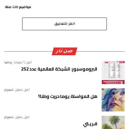
مواضيع ذات صلة:
انقر للتعليق
صن نار
قبل 5 سنوات
رياضيا
البروموسبور: الشبكة العالمية عدد 252
قبل سنتين
شعريار
هل المواساة يوما حررت وطنا؟
قبل سنتين
شعريار
قـريـتي