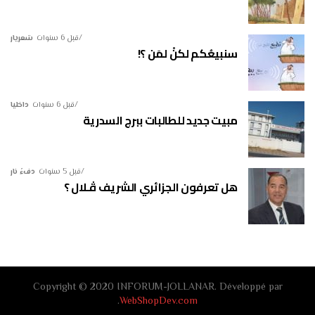
قبل 6 سنوات
شعريار
سنبيعُكم لكنْ لمَن ؟!
قبل 6 سنوات
داخليا
مبيت جديد للطالبات ببرج السدرية
قبل 5 سنوات
دفءُ نار
هل تعرفون الجزائري الشريف ڤـلال ؟
Copyright © 2020 INFORUM-JOLLANAR. Développé par
.
WebShopDev.com