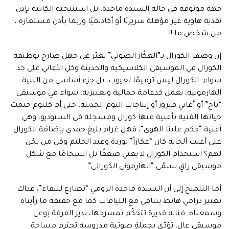
جهة موثوقة في حالة السيدة ماجدة، بل استنتجته الكاتبة بإذن
نقدية هاوية غير مؤهلة سريريًا أو أكاديميًا.وربما بأذن مستعارة ،
من شخص ما !!
إن وصف الكورال بـ”العكّاز الصوتي” يعبّر عن جهل صارخ بوظيفة
الكورال في الموسيقى الكلاسيكية والحديثة وكل الأغاني على حد
سواء. الكورال ليس ترميمًا لعيوب، بل جزء أساسي من البنية
الهارمونية، يعمل كدعامة جمالية وتعبيرية، سواء في موسيقى
“باخ” أو أغاني فيروز أو إنتاجات اليوم الحديثة. حتى أم كلثوم ختمت
حياتها الفنية بأغنية فيها كورال ومسجلة في الستوديو، وهي
أغنية “حكم علينا الهوى”، فهل غرام بليغ حمدي بإضافة الكورال
على أغلب ألحانه كان “عكازاً” لوردة وعبد الحليم وكل من لحّن
لهم؟ استخدام الكورال لا يعني ضعفًا بل انسجامًا مع شكل
موسيقي راقٍ يسمّى “الهارموني الكورالي”.
أما التلميح إلى أن السيدة ماجدة الرومي “تصارع للبقاء”، فذاك
تعبير درامي هابط يتنافى مع اللياقات كما مع حقيقة ما رأيناه
وسمعناه: فنانة قديرة تتحكّم بمسرحها، تدير الفرقة بوعي
موسيقي عالٍ، تؤدّي بجملةٍ صوتية مدروسة تحترم مساحة