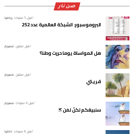
صن نار
قبل 5 سنوات
رياضيا
البروموسبور: الشبكة العالمية عدد 252
قبل سنتين
شعريار
هل المواساة يوما حررت وطنا؟
قبل سنتين
شعريار
قـريـتي
قبل 6 سنوات
شعريار
سنبيعُكم لكنْ لمَن ؟!
قبل 6 سنوات
داخليا