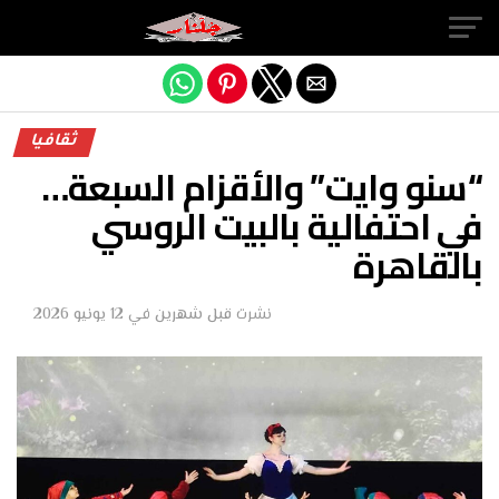
Exit mobile version
ثقافيا
“سنو وايت” والأقزام السبعة…
في احتفالية بالبيت الروسي
بالقاهرة
نشرت
قبل شهرين
في
12 يونيو 2026