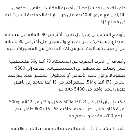
جاء ذلك في تحديث إحصائي أصدره المكتب الإعلامي الحكومي،
بالتزامن مع مرور 1000 يوم على حرب الإبادة الجماعية الإسرائيلية
في قطاع غزة.
وأوضح المكتب أن إسرائيل دمرت أكثر من 90 بالمائة من مساحة
القطاع، وسيطرت، عبر الاجتياح والتهجير، على أكثر من 80 بالمائة
من أراضيه، كما ألقت أكثر من 223 ألف طن من المتفجرات عليه.
وأضاف أن الحرب أسفرت عن استشهاد 73 ألفا و66 فلسطينيا
ممن وصلت جثامينهم إلى المستشفيات، إضافة إلى 9500
مفقود لا يزالون تحت الأنقاض أو مجهولي المصير، فيما بلغ عدد
الجرحى 173 ألفا و514، بينهم أكثر من 19 ألفا بحاجة إلى تأهيل
طويل الأمد، وأكثر من 5400 حالة بتر.
ولفت إلى أن أكثر من 21 ألفا و500 طفل، وأكثر من 12 ألفا و500
امرأة قتلوا خلال الحرب، فيما خلفت 58 ألفا و800 طفل يتيم،
بينهم 2700 فقدوا والديهم معا.
وأشار المكتب إلى أن الأزمة الصحية الناجمة عن الحرب والنزوح