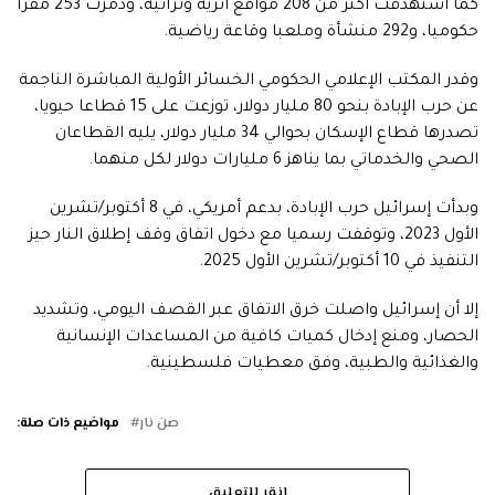
كما استهدفت أكثر من 208 مواقع أثرية وتراثية، ودمرت 253 مقرا
حكوميا، و292 منشأة وملعبا وقاعة رياضية.
وقدر المكتب الإعلامي الحكومي الخسائر الأولية المباشرة الناجمة
عن حرب الإبادة بنحو 80 مليار دولار، توزعت على 15 قطاعا حيويا،
تصدرها قطاع الإسكان بحوالي 34 مليار دولار، يليه القطاعان
الصحي والخدماتي بما يناهز 6 مليارات دولار لكل منهما.
وبدأت إسرائيل حرب الإبادة، بدعم أمريكي، في 8 أكتوبر/تشرين
الأول 2023، وتوقفت رسميا مع دخول اتفاق وقف إطلاق النار حيز
التنفيذ في 10 أكتوبر/تشرين الأول 2025.
إلا أن إسرائيل واصلت خرق الاتفاق عبر القصف اليومي، وتشديد
الحصار، ومنع إدخال كميات كافية من المساعدات الإنسانية
والغذائية والطبية، وفق معطيات فلسطينية.
صن نار
مواضيع ذات صلة:
انقر للتعليق