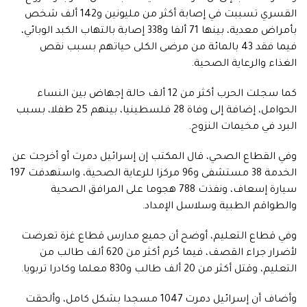
القسري تسببت في إصابة أكثر من مليونين و142 ألف شخص
بأمراض معدية، بينها 71 ألفا و338 إصابة بالتهاب الكبد الوبائي،
فيما فقد 43 بالمائة من مرضى الكلى حياتهم بسبب نقص
الغذاء والرعاية الصحية.
كما سجلت الحرب أكثر من 12 ألف حالة إجهاض بين النساء
الحوامل، إضافة إلى وفاة 28 فلسطينيا، بينهم 25 طفلا، بسبب
البرد في مخيمات النزوح.
وفي القطاع الصحي، قال المكتب إن إسرائيل دمرت أو أخرجت عن
الخدمة 38 مستشفى و96 مركزا للرعاية الصحية، واستهدفت 197
سيارة إسعاف، ونفذت 788 هجوما على المرافق الصحية
والطواقم الطبية وسلاسل الإمداد.
وفي قطاع التعليم، أوضح أن جميع مدارس قطاع غزة تعرضت
لأضرار جراء القصف، فيما حُرم أكثر من 620 ألف طالب من
التعليم، وقتل أكثر من 20 ألف طالب و830 معلما وكادرا تربويا.
وأضاف أن إسرائيل دمرت 1047 مسجدا بشكل كامل، وألحقت