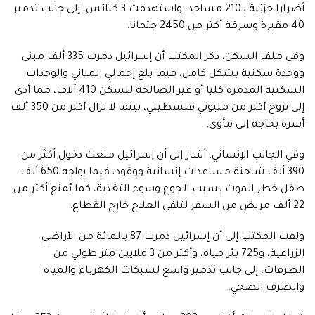
أضرارا جزئية بـ210 مساجد، واستهدفت 3 كنائس، إلى جانب تدمير
40 مقبرة وسرقة أكثر من 2450 جثمانا.
وفي ملف السكن، ذكر المكتب أن إسرائيل دمرت 335 ألف مبنى
ووحدة سكنية بشكل كامل، فيما بلغ إجمالي المباني والوحدات
السكنية المدمرة كليا أو غير الصالحة للسكن 410 آلاف، مما أدى
إلى نزوح أكثر من مليوني فلسطيني، بينما لا تزال أكثر من 350 ألف
أسرة بحاجة إلى مأوى.
وفي الجانب الإنساني، أشار إلى أن إسرائيل منعت دخول أكثر من
390 ألف شاحنة مساعدات إنسانية ووقود، فيما يواجه 650 ألف
طفل خطر الموت بسبب الجوع وسوء التغذية، كما يُمنع أكثر من
22 ألف مريض من السفر لتلقي العلاج خارج القطاع.
ولفت المكتب إلى أن إسرائيل دمرت 87 بالمائة من الأراضي
الزراعية، و725 بئر مياه، وأكثر من 3 ملايين متر طولي من
الطرقات، إلى جانب تدمير واسع لشبكات الكهرباء والمياه
والصرف الصحي.