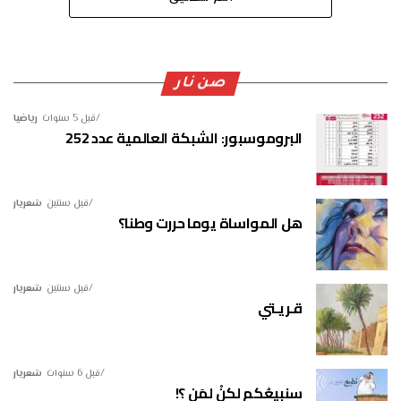
صن نار
قبل 5 سنوات
رياضيا
البروموسبور: الشبكة العالمية عدد 252
قبل سنتين
شعريار
هل المواساة يوما حررت وطنا؟
قبل سنتين
شعريار
قـريـتي
قبل 6 سنوات
شعريار
سنبيعُكم لكنْ لمَن ؟!