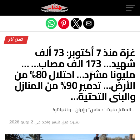
Exit mobile version
صن نار
غزة منذ 7 أكتوبر: 73 ألف
شهيد… 173 الف مصاب… …
مليونا مشرّد… احتلال 80% من
الأرض… تدمير 90% من المنازل
والبنى التحتية…
… المهمّ بقيت “حماس” وإيران… ونتنياهو!
نشرت
قبل شهر واحد
في
2 يوليو 2026