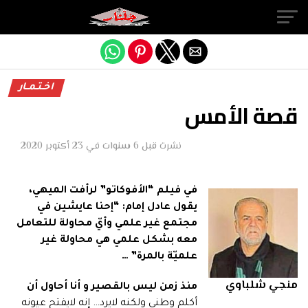
Exit mobile version
اخـتـمــار
قصة الأمس
نشرت
قبل 6 سنوات
في
23 أكتوبر 2020
في فيلم “الأفوكاتو” لرأفت الميهي،
يقول عادل إمام: “إحنا عايشين في
مجتمع غير علمي وأيّ محاولة للتعامل
معه بشكل علمي هي محاولة غير
علميّة بالمرة” …
منجي شلباوي
منذ زمن ليس بالقصير و أنا أحاول أن
أكلم وطني ولكنه لايرد… إنه لايفتح عيونه