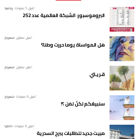
قبل 5 سنوات
رياضيا
البروموسبور: الشبكة العالمية عدد 252
قبل سنتين
شعريار
هل المواساة يوما حررت وطنا؟
قبل سنتين
شعريار
قـريـتي
قبل 6 سنوات
شعريار
سنبيعُكم لكنْ لمَن ؟!
قبل 6 سنوات
داخليا
مبيت جديد للطالبات ببرج السدرية