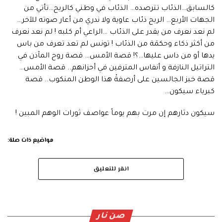
كالسابق…الذئاب تترصده… الذئاب في وطني كالريح…تأتي من
الجهات الأربع… الريح ذئاب عاوية ولا ندري من أعار صوته للآخر…
لم نعد نعرف من يقدر على الذئاب …الراعي أم كلبه ! لم نعد نعرف
من أكثر ذكاء ‏وحكمَة من الذئاب ! تونس لم تعد تعرف من باس
يدها أو من داس عليها…؟! قصة الأمس… قصة روح المآذن في
التراتيل النازفة و أنفاس المترفين في أحزانهم.. قصة الأمس…
قصة خبز الجالسين على أرصفةْ هذا الوطن المنكوب.. قصة
كبرياء سيكون…
سيكون دثارهم إن مرت بهم يوماً عواصف ثورات الوهم المبين !
مواضيع ذات صلة:
انقر للتعليق
صن نار