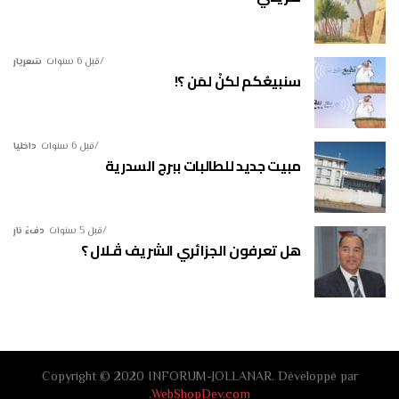
قبل 6 سنوات
شعريار
سنبيعُكم لكنْ لمَن ؟!
قبل 6 سنوات
داخليا
مبيت جديد للطالبات ببرج السدرية
قبل 5 سنوات
دفءُ نار
هل تعرفون الجزائري الشريف ڤـلال ؟
Copyright © 2020 INFORUM-JOLLANAR. Développé par
.
WebShopDev.com