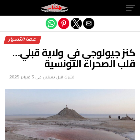
Exit mobile version
عصا التسيار
كنز جيولوجي في ولاية قبلي…
قلب الصحراء التونسية
نشرت
قبل سنتين
في
3 فبراير 2025