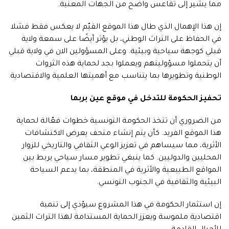
مما يشير إلى تقاعس واضح من الجهات المعنية.
إن هذا الإهمال الذي طال هذا الموقع القيّم لا يعكس فقط فشلا
في الحفاظ على التراث الوطني، بل يؤثر أيضًا على سمعة ولاية
قبلي كوجهة سياحية وبيئية. وعلى المسؤولين الان في ولاية قبلي
أن يتحملوا مسؤوليتهم ويعملوا بجد لحماية هذه الثروات
الوطنية وتطويرها بما يتناسب مع أهميتها العلمية والاقتصادية.
تحفيز الحكومة للتدخل في موقع عين بربما
من الضروري أن تتخذ الحكومة التونسية خطوات فعّالة لحماية
هذا الموقع الفريد. كأن يتم إنشاء متحف يعرض الاكتشافات
الأثرية، مما سيساهم في تعزيز الوعي الثقافي والتاريخي للزوار
المحليين والدوليين. كما ينبغي تطوير مسار سياحي يربط بين
المواقع الطبيعية والأثرية في المنطقة، بما يدعم السياحة
البيئية والثقافية في الجنوب التونسي.
إن استثمار الحكومة في هذا المشروع سيؤدي إلى تنمية
اقتصادية ملموسة ويعزز الحماية المستدامة لهذا التراث الثمين