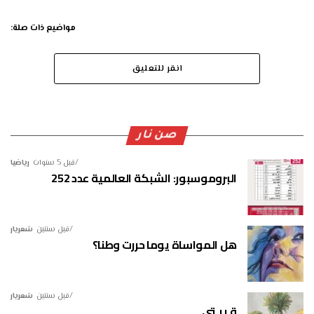
مواضيع ذات صلة:
انقر للتعليق
صن نار
قبل 5 سنوات
رياضيا
البروموسبور: الشبكة العالمية عدد 252
قبل سنتين
شعريار
هل المواساة يوما حررت وطنا؟
قبل سنتين
شعريار
قـريـتي