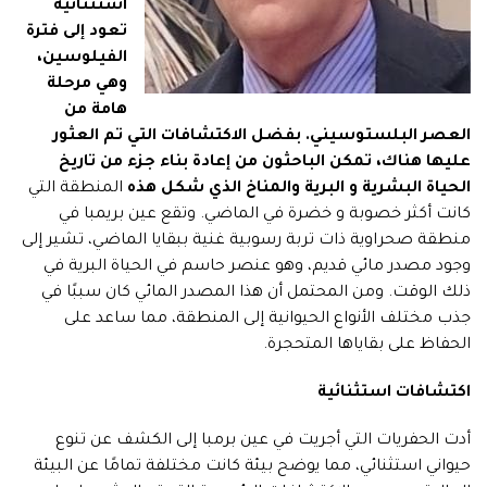
استثنائية
تعود إلى فترة
الفيلوسين،
وهي مرحلة
هامة من
العصر البلستوسيني. بفضل الاكتشافات التي تم العثور
عليها هناك، تمكن الباحثون من إعادة بناء جزء من تاريخ
الحياة البشرية و البرية والمناخ الذي شكل هذه
المنطقة التي
كانت أكثر خصوبة و خضرة في الماضي. وتقع عين بريمبا في
منطقة صحراوية ذات تربة رسوبية غنية ببقايا الماضي، تشير إلى
وجود مصدر مائي قديم، وهو عنصر حاسم في الحياة البرية في
ذلك الوقت. ومن المحتمل أن هذا المصدر المائي كان سببًا في
جذب مختلف الأنواع الحيوانية إلى المنطقة، مما ساعد على
الحفاظ على بقاياها المتحجرة.
اكتشافات استثنائية
أدت الحفريات التي أجريت في عين برمبا إلى الكشف عن تنوع
حيواني استثنائي، مما يوضح بيئة كانت مختلفة تمامًا عن البيئة