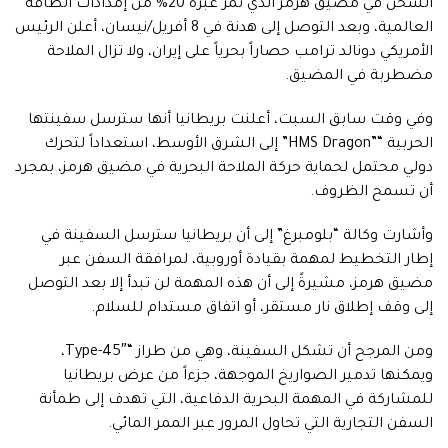
الشحن في مضيق هرمز الذي تمر عبره 20% من إمدادات الطاقة
العالمية، وبعد التوصل إلى هدنة في 8 أفريل/نيسان، أعلن الرئيس
الأمريكي دونالد ترامب حصاراً بحرياً على إيران، ولا تزال الملاحة
مضطربة في المضيق.
وفي وقت سابق السبت، أعلنت بريطانيا أنها سترسل سفينتها
الحربية “”HMS Dragon” إلى الشرق الأوسط، استعداداً لتحرك
دولي محتمل لحماية حركة الملاحة البحرية في مضيق هرمز، بمجرد
أن تسمح الظروف.
وأشارت وكالة “بلومبرغ” إلى أن بريطانيا سترسل السفينة في
إطار التخطيط لمهمة بقيادة أوروبية، لمرافقة السفن عبر
مضيق هرمز، مشيرةً إلى أن هذه المهمة لن تبدأ إلا بعد التوصل
إلى وقف إطلاق نار مستقر، أو اتفاق مستدام للسلام.
ومن المرجح أن تشكل السفينة، وهي من طراز “Type-45″،
ويمكنها تدمير الصواريخ الموجهة، جزءاً من عرض بريطانيا
للمشاركة في المهمة البحرية الدفاعية، التي تهدف إلى طمأنة
السفن التجارية التي تحاول المرور عبر الممر المائي.