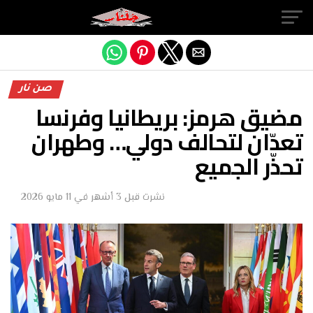
Exit mobile version
صن نار
مضيق هرمز: بريطانيا وفرنسا
تعدّان لتحالف دولي… وطهران
تحذّر الجميع
نشرت
قبل 3 أشهر
في
11 مايو 2026