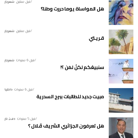
قبل سنتين
شعريار
هل المواساة يوما حررت وطنا؟
قبل سنتين
شعريار
قـريـتي
قبل 6 سنوات
شعريار
سنبيعُكم لكنْ لمَن ؟!
قبل 6 سنوات
داخليا
مبيت جديد للطالبات ببرج السدرية
قبل 5 سنوات
دفءُ نار
هل تعرفون الجزائري الشريف ڤـلال ؟