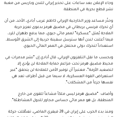
وجاء الإعلان بعد ساعات على تحذير إيراني للندن وباريس من مغبة
نشر قطع بحرية في المنطقة.
وحذّر مساعد وزير الخارجية الإيراني كاظم غريب أبادي، الأحد، من أن
أي تحرك فرنسي بريطاني في مضيق هرمز بدعوى تعزيز حرية
الملاحة يُمثل “عسكرة” لممر مائي حيوي، مما يدفع طهران للرد،
فيما أعلنت لندن أنها سترسل سفينة حربية إلى الشرق الأوسط،
استعداداً لتحرك دولي محتمل في الممر المائي الحيوي.
وبحسب ما نقل التلفزيون الإيراني، قال أبادي إن “نشر مدمرات في
محيط مضيق هرمز تحت مزاعم حماية الملاحة لن يؤدي إلا
لتصعيد الأزمة”، معتبراً أن توفير الأمن للملاحة لن يتحقق “عبر
استعراض القوة العسكرية، لا سيما من قبل أطراف تعد هي
نفسها جزءاً من المشكلات”.
وأضاف: “مضيق هرمز ليس ملكاً مشاعاً للقوى من خارج
المنطقة، بل هو ممر مائي حساس مجاور للدول المشاطئة”.
ومنذ بدء الحرب على إيران في 28 فيفري الماضي، تعطّلت حركة