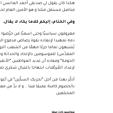
هكذا كان يقول لي صديقي أحمد المانسي الذي
مناضل مستقل مثلنا و هو الأمين العام لح
وفي الختام، إليكم كلاما يكاد لا يقال.
معروفون سياسيّا وحتى اسميّا من حرّضوا 
دمه تمهيدا لإبعاده بقوة رصاص مدفوع الثمن
يُشبهون تماما جزءًا مهمّا من الشعب الت
المقدّس) للموسومين بالإلحاد والحداثة وحتى
لإعداد المُرطّبات ابتهاجا باغتيال شكري بلع
أذكّر بهذا من أجل “تحريك السكّين” في أغوا
بالخصوم كامنة عميقا فينا … و لا بدّ من م
المختلفين.
مواضيع ذات صلة: