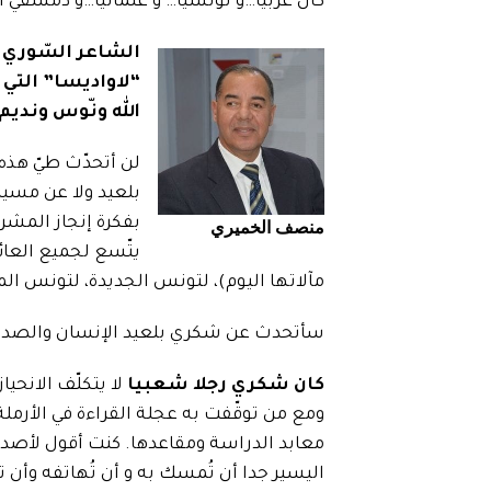
كان عربيّا…و تونسيّا… و علمانيّا…و دمشقيّ ال
الشاعر السّوري 
“لاواديسا” التي 
الله ونّوس ونديم
لن أتحدّث طيّ هذ
بلعيد ولا عن مسير
بفكرة إنجاز المشرو
منصف الخميري
يتّسع لجميع العائ
مآلاتها اليوم)، لتونس الجديدة، لتونس المن
سأتحدث عن شكري بلعيد الإنسان والصديق، 
كان شكري رجلا شعبيا
لا يتكلّف الانحي
ومع من توقّفت به عجلة القراءة في الأرمل
معابد الدراسة ومقاعدها. كنت أقول لأصدقا
اليسير جدا أن تُمسك به و أن تُهاتفه وأن