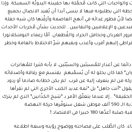
ت والواجبات التي كانت مُحمّلة بها حقيبته اليدويّة السميكة. وإذا
ظة التي يطلبونه فيها لا ينسى أبدا أن يُعيد الاتصال بجميع
ضا لأنّ فطور غدائه في أنهج العاصمة وأزقّتها كان شبه حفلة
مبدعين و الإعلاميين والنقابيين …للحديث بشأن مُجريات الأحداث
ر الغربان وجحافل الجراد والقُطعان. أمّا زعماء النومنكلاتورا
راطي إليهم أقرب وأعذب ويقيهم شرّ الاختلاط بالعامة وخطر
دائما عن أعذار للمُسيئين والسيّئين، لا يأبه كثيرا للمُهاترات
نوان” كما كان يحلو له أن يُسمّيهم. يقتسم مع رفاقه وأصدقائه
يُدركه من لم يتعرف إليه عن قرب. لم يكن خطابه صادما أو ردود
ول “أنت جاهل” بل “ثمة عديد الكتب الأخرى التي لم تقرأها
حقيقة” …إلا عندما يتعلّق الأمر بـ “شيخ الكذّابين” الذي لم يترك
كذبة واحدة إلا وأطلق عنانها، وكان آخرها كذبة الــ 590 ألف موطن شغل ستوفّرها حركة النهضة
 خبيرا في الاقتصاد ǃ
عاء. كان الطّلب على فصاحته ووضوح رؤيته وسعة اطلاعه