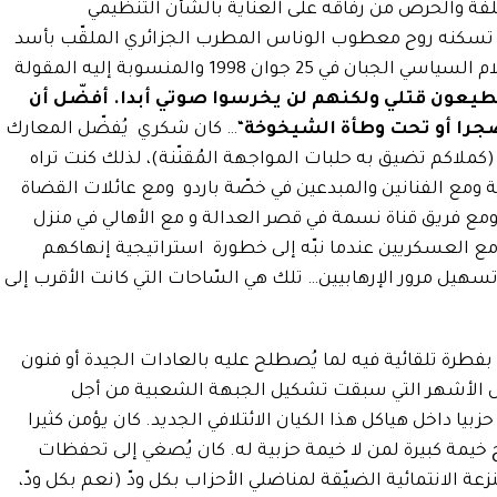
مختلفة والحرص من رفاقه على العناية بالشأن التنظيمي
تسكنه روح معطوب الوناس المطرب الجزائري الملقّب بأسد
منطقة القبائل و الذي اغتاله رصاص الإسلام السياسي الجبان في 25 جوان 1998 والمنسوبة إليه المقولة
طيعون قتلي ولكنهم لن يخرسوا صوتي أبدا. أفضّل أن
ضجرا أو تحت وطأة الشيخوخة
“… كان شكري يُفضّل المعارك
(كملاكم تضيق به حلبات المواجهة المُقنّنة)، لذلك كنت تراه
ية ومع الفنانين والمبدعين في خصّة باردو ومع عائلات القضاة
 جورا ومع فريق قناة نسمة في قصر العدالة و مع الأهالي في منزل
ومع العسكريين عندما نبّه إلى خطورة استراتيجية إنهاكهم
هيل مرور الإرهابيين… تلك هي السّاحات التي كانت الأقرب إلى
 بفطرة تلقائية فيه لما يُصطلح عليه بالعادات الجيدة أو فنون
خلال الأشهر التي سبقت تشكيل الجبهة الشعبية من أجل
ا داخل هياكل هذا الكيان الائتلافي الجديد. كان يؤمن كثيرا
 خيمة كبيرة لمن لا خيمة حزبية له. كان يُصغي إلى تحفظات
ة الانتمائية الضيّقة لمناضلي الأحزاب بكل ودّ (نعم بكل ودّ،