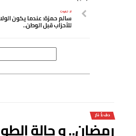
لا تفوت
سالم حمزة: عندما يكون الولا
للأحزاب قبل الوطن..
دفءُ نار
رمضان.. و حالة الطوا