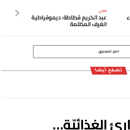
التالي
ء
عبد الكريم قطاطة: ديموقراطية
الغرف المظلمة
انقر للتعليق
تصفح أيضا
رئ الغذائيّة…