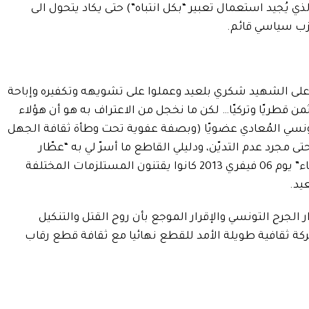
 يُجيد استعمال تعبير “بكل انتباه”) حتى يكاد يتحول الى
زب سياسي قائم.
على الشهيد شكري بلعيد وعملوا على تشويهه وتكفيره وإباحة
 قطريّا وتركيّا… لكن ما نخجل من الاعتراف به هو أن هؤلاء
ونسي المُعادي عضويّا (وبصفة عفوية تحت وطأة ثقافة الجهل
 مجرد عدم التديّن، ودليلي القاطع ما أسرّ لي به “عطّار
الحومة” ومفاده أن عديد المواطنين “الأتقياء” يوم 06 فيفري 2013 كانوا يقتنون المستلزمات المختلفة
يد.
ر الجرح التونسي والإقرار الموجع بأن روح القتل والتنكيل
عركة ثقافية طويلة الأمد للقطع نهائيا مع ثقافة قطع رقاب