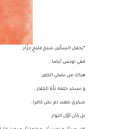
“يحمل السكّين شيخ ملتحٍ جزّار
ففي تونس أيضا …
هناك من يصلي الكفر…
و تسجد خلفه ثلّة الكفار…
شكري بلعيد لم يكن كافرا…
بل كان أوّل الثوار…