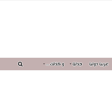
عربيا دوليا
جدليّا
و كذلك …