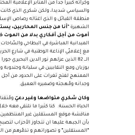
وجُرأته كبيرا جدا من المنابر الإعلامية ال
والسياسي شديدا، ولكن شكري الذي كانت 
الشهيرة “
أنا من جنس المحاربين، يست
أموت من أجل أفكاري بدلا من الموت 
الميدانية المباشرة في البطاحي والسّاحات 
مع إعلاميّي الإذاعة الوطنية في شارع الحر
الـــ 82 الذين عزلهم نور الدين البحيري
بوزيان ومع النقابيين في سليانة وجندوبة 
الممنهج لفتح ثغرات على الحدود من أجل تس
وجدانه ومُهجته وضميره العميق.
وكان شكري متواضعا وغير دعيّ
ومُتقنا
الحياة الحسنة. كنا كثيرا ما نلتقي معه 
مناقشة موقع المستقلين غير المنتظمين حزبي
بأن الجبهة عليها ان تتجاوز الأحزاب لتصبح
“المستقلين” و تصوراتهم و تذمّرهم من النزع