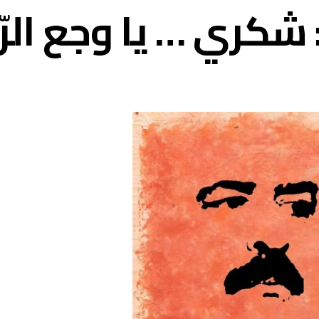
كري … يا وجع الرّ