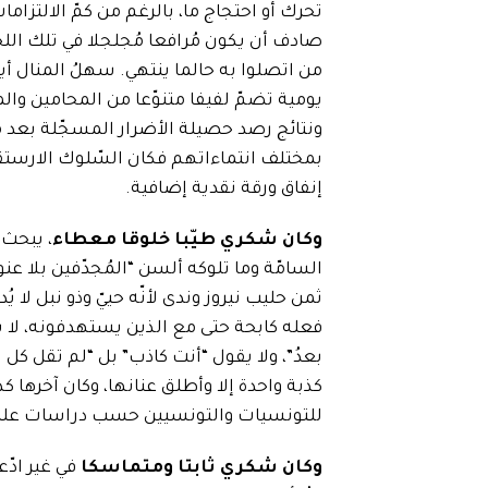
تحرك أو احتجاج ما، بالرغم من كمّ الالتزاما
صادف أن يكون مُرافعا مُجلجلا في تلك اللح
من اتصلوا به حالما ينتهي. سهلُ المنال أي
يومية تضمّ لفيفا متنوّعا من المحامين وال
ونتائج رصد حصيلة الأضرار المسجّلة بعد مرو
بمختلف انتماءاتهم فكان السّلوك الارستق
إنفاق ورقة نقدية إضافية.
وكان شكري طيّبا خلوقا معطاء
، يبحث 
السامّة وما تلوكه ألسن “المُجدّفين بلا ع
ثمن حليب نيروز وندى لأنّه حييّ وذو نبل لا 
فعله كابحة حتى مع الذين يستهدفونه، لا يق
بعدُ”، ولا يقول “أنت كاذب” بل “لم تقل كل ال
للتونسيات والتونسيين حسب دراسات علمية صلبة أعدّها 180
وكان شكري ثابتا ومتماسكا
في غير ادّ