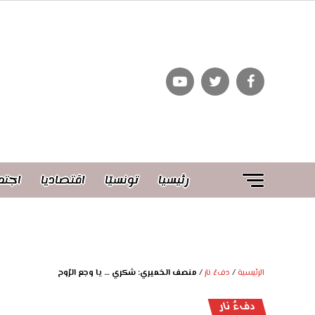
رئيسيا
تونسيّا
اقتصاديا
اجتم
الرئيسية
/
دفءُ نار
/
منصف الخميري: شكري … يا وجع الرّوح
دفءُ نار