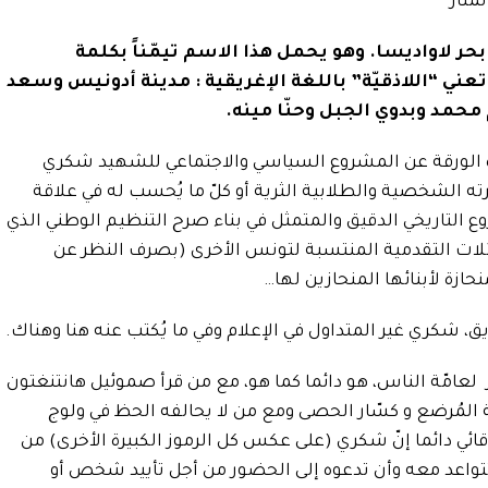
منار”
بحر لاواديسا.
وهو يحمل هذا الاسم تيمّناً بكلمة
تعني “اللاذقيّة” باللغة الإغريقية : مدينة أدونيس وسعد
 محمد وبدوي الجبل وحنّا مينه.
ه الورقة عن المشروع السياسي والاجتماعي للشهيد شكري
ته الشخصية والطلابية الثرية أو كلّ ما يُحسب له في علاقة
ع التاريخي الدقيق والمتمثل في بناء صرح التنظيم الوطني الذي
لات التقدمية المنتسبة لتونس الأخرى (بصرف النظر عن
حازة لأبنائها المنحازين لها…
شكري غير المتداول في الإعلام وفي ما يُكتب عنه هنا وهناك.
از لعامّة الناس، هو دائما كما هو، مع من قرأ صموئيل هانتنغتون
ة المُرضع و كسّار الحصى ومع من لا يحالفه الحظ في ولوج
ئي دائما إنّ شكري (على عكس كل الرموز الكبيرة الأخرى) من
 تتواعد معه وأن تدعوه إلى الحضور من أجل تأييد شخص أو