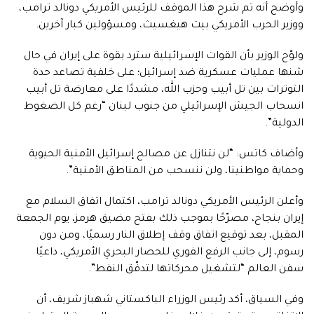
وأوضح أنه تم شرح هذا الموقف للرئيس الأمريكي دونالد ترامب،
ووزير الحرب الأمريكي بيت هيغسيث، ومسؤولين كبار آخرين.
ولوّح الوزير بأن القوات الإسرائيلية سترد بقوة على إيران في حال
شنها عمليات عسكرية ضد إسرائيل؛ على خلفية تصاعد حدة
التوترات بين تل أبيب وحزب الله، مشددًا على معارضة تل أبيب
انسحاب الجيش الإسرائيلي من جنوب لبنان “رغم كل الضغوط
الدولية”.
وأضاف كاتس: “لن نتنازل عن مصالح إسرائيل الأمنية الحيوية
وحماية مواطنينا، ولن ننسحب من المناطق الأمنية”.
وأعلن الرئيس الأمريكي دونالد ترامب، اكتمال اتفاق السلام مع
إيران بنجاح، مصرّحًا بموجب ذلك بفتح مضيق هرمز، يوم الجمعة
المقبل، بعد توقيع اتفاق وقف إطلاق النار رسميًا، ومن دون
رسوم، إلى جانب الرفع الفوري للحصار البحري الأمريكي، داعيًا
سفن العالم “لتشغيل محركاتها لتدفّق النفط”.
وفي السياق، أكد رئيس الوزراء الباكستاني شهباز شريف، أن