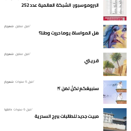
البروموسبور: الشبكة العالمية عدد 252
قبل سنتين
شعريار
هل المواساة يوما حررت وطنا؟
قبل سنتين
شعريار
قـريـتي
قبل 6 سنوات
شعريار
سنبيعُكم لكنْ لمَن ؟!
قبل 6 سنوات
داخليا
مبيت جديد للطالبات ببرج السدرية