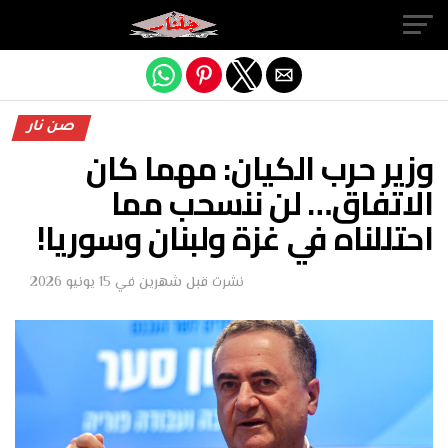
Exit mobile version
صن نار
وزير حرب الكيان: مهما كان
الاتفاق… لن ننسحب مما
احتللناه في غزة ولبنان وسوريا!
نشرت
قبل شهرين
في
15 يونيو 2026