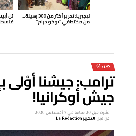
نيجيريا: تحرير أكثر من 300 رهينة…
تل أبي
من مختطفي “بوكو حرام”
فلسطي
صن نار
ترامب: جيشنا أوْلى 
جيش أوكرانيا!
نشرت
قبل 20 ساعة
في
7 أغسطس 2026
من قبل
التحرير La Rédaction