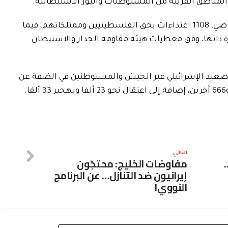
المناطق القريبة من المستوطنات والبؤر الاستيطانية.
ونفذ الجيش الإسرائيلي خلال ماي/ أيار الماضي، 1108 اعتداءات بحق الفلسطينيين وممتلكاتهم، فيما
عتداءً خلال الفترة ذاتها، وفق معطيات هيئة مقاومة الجدار والاستيطان
/ تشرين الأول 2023، أسفر التصعيد الإسرائيلي عبر الجيش والمستوطنين في الضفة عن
التالي
مفاوضات الخليج: محتجّون
إيرانيون ضد التنازل… عن البرنامج
النووي!