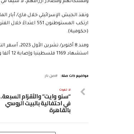
وممتلكاتهم ومصادر أرزاقهم، لا سيما في 
ارتكب المستوطنون 551 ا
(حكومية).
ومنذ 8 أكتوبر
استشهاد 1169 فلسطينيا وإصابة 12 ألفا و666 آخرين، إضافة إلى اعتقال نحو 23 ألفا وتهجير 33 ألفا.
مواضيع ذات صلة:
صن نار
لا تفوت
“سنو وايت” والأقزام السبعة…
في احتفالية بالبيت الروسي
بالقاهرة