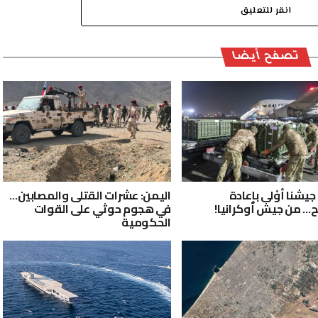
انقر للتعليق
تصفح أيضا
جيشنا أوْلى بإعادة
اليمن: عشرات القتلى والمصابين…
ح… من جيش أوكرانيا!
في هجوم حوثي على القوات
الحكومية