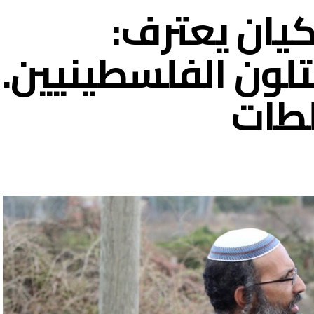
كيان يعترف:
لون الفلسطينيين…
لطات