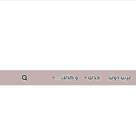
عربيا دوليا
جدليّا
و كذلك …