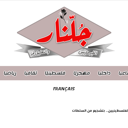
اعيا
داخليا
مهجريّا
فلسطينيّا
ثقافيا
رياضيا
FRANÇAIS
 الفلسطينيين… بتشجيع من السلطات