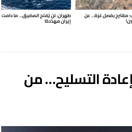
ب: مقترح بفصل غزة… عن
طهران: لن يُفتح المضيق… ما دامت
ن!
إيران مهدّدة!
بإعادة التسليح… من