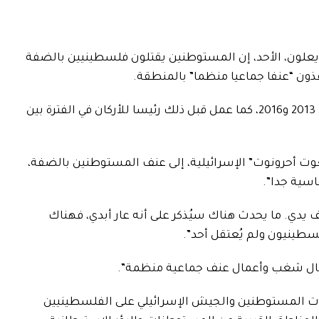
 يعلون، الأحد، إن المستوطنين يقتلون فلسطينيين بالضفة
فذون “عنفا جماعيا منظما” بالمنطقة.
وشغل يعلون منصب وزير الدفاع بين عامي 2013 و2016، كما عمل قبل ذلك رئيسا للأركان في الفترة بين
ت أحرونوت” الإسرائيلية، إلى عنف المستوطنين بالضفة،
اسية جدا”.
يدي. ما يحدث هناك سيُذكر على أنه عار أبدي، فهناك
لسطينيون ولم يُعتقل أحد”.
عمال شغب وأعمال عنف جماعية منظمة”.
ات المستوطنين والجيش الإسرائيلي على الفلسطينيين