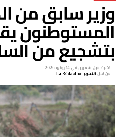
وزير سابق من ال
المستوطنون يقت
بتشجيع من الس
نشرت
قبل شهرين
في
14 يونيو 2026
من قبل
التحرير La Rédaction