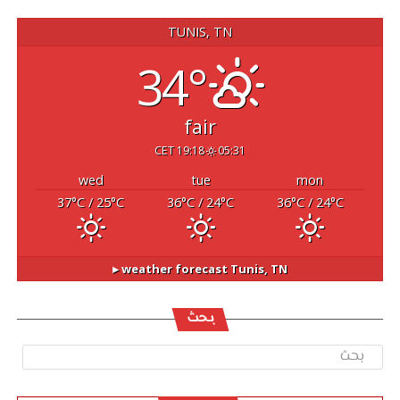
TUNIS, TN
34°
fair
19:18 CET
05:31
wed
tue
mon
37
°C
/ 25
°C
36
°C
/ 24
°C
36
°C
/ 24
°C
weather forecast ▸
Tunis, TN
بحث