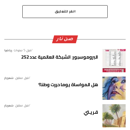
انقر للتعليق
صن نار
قبل 5 سنوات
رياضيا
البروموسبور: الشبكة العالمية عدد 252
قبل سنتين
شعريار
هل المواساة يوما حررت وطنا؟
قبل سنتين
شعريار
قـريـتي