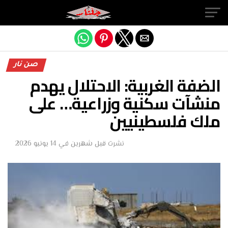
Exit mobile version
صن نار
الضفة الغربية: الاحتلال يهدم
منشآت سكنية وزراعية… على
ملك فلسطينيين
نشرت
قبل شهرين
في
14 يونيو 2026