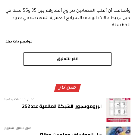
وأضافت أن أغلب المصابين تتراوح أعمارهم بين 35 و55 سنة في
حين ترتبط حالات الوفاة بالشرائح العمرية المتقدمة في حدود
الـ65 سنة.
مواضيع ذات صلة:
انقر للتعليق
صن نار
قبل 5 سنوات
رياضيا
البروموسبور: الشبكة العالمية عدد 252
قبل سنتين
شعريار
هل المواساة يوما حررت وطنا؟