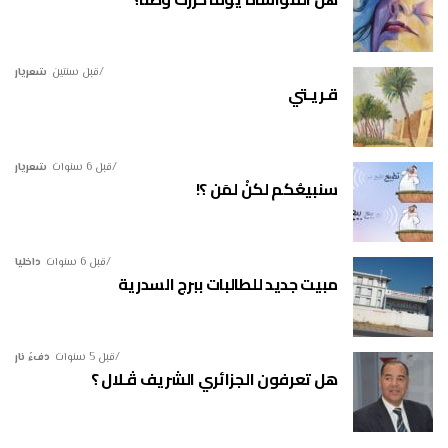
قبل سنتين
شعريار
قـريـتي
قبل 6 سنوات
شعريار
سنبيعُكم لكنْ لمَن ؟!
قبل 6 سنوات
داخليا
مبيت جديد للطالبات ببرج السدرية
قبل 5 سنوات
دفءُ نار
هل تعرفون الجزائري الشريف ڤـلال ؟