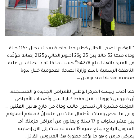
” الوضع الصحي الحالي خطير جدا، خاصة بعد تسجيل 1153 حالة
وفاة منها 52 حالة بين 25 و26 أكتوبر الحالي و2125 إصابة مؤكّدة
في الفترة ذاتها، ليبلغ 54278″ حسب ما قالته د. نصاف بن علية
الناطقة الرسمية باسم وزارة الصحة العمومية خلال ندوة
صحفية عقدتها منذ يومين
…
كما أكدت رئيسة المركز الوطني للأمراض الجديدة و المستجدة،
أن فيروس كورونا لا يقتل فقط كبار السن وأصحاب الأمراض
المزمنة مشيرة الى تسجيل حالات وفاة من خارج هاتين الفئتين …
و في ما يخص وفيات الأطفال قالت بن علية إنّ 3 منهم أعمارهم
بين عشر سنوات و 17 سنة و يعانون من أمراض مزمنة، أما
المتوفّى الرابع فيبلغ عمره 19 سنة لم يثبت إلى الآن إصابته
بمرض مزمن و هو ما يؤكد خطورة هذا الفيروس القاتل.