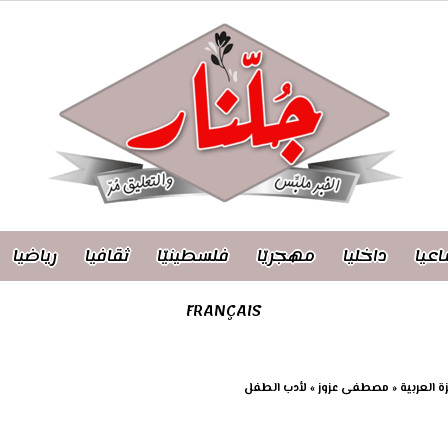
اعيا
داخليا
مهجريّا
فلسطينيّا
ثقافيا
رياضيا
FRANÇAIS
ئزة العربية « مصطفى عزوز » لأدب الطفل