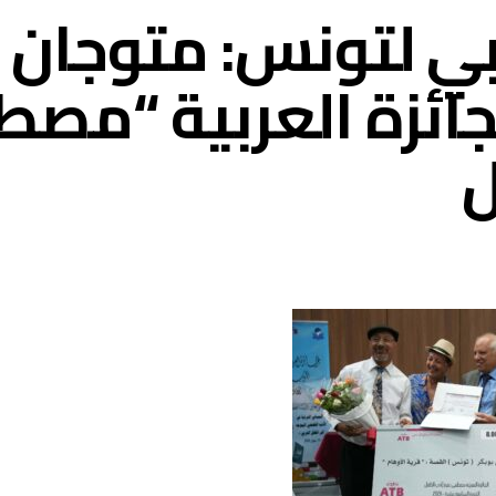
ربي لتونس: متوجان
لجائزة العربية “مص
ل