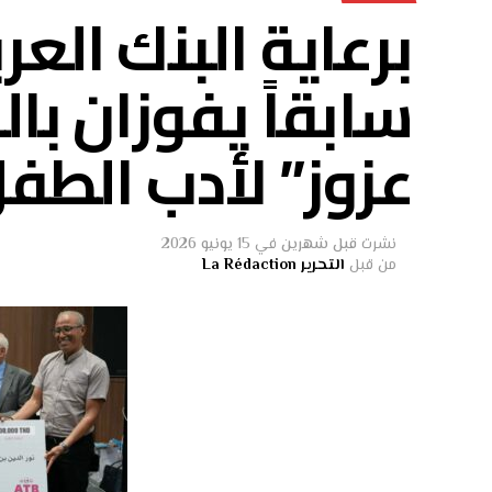
برعاية البنك الع
سابقاً يفوزان با
عزوز” لأدب الطف
نشرت
قبل شهرين
في
15 يونيو 2026
من قبل
التحرير La Rédaction