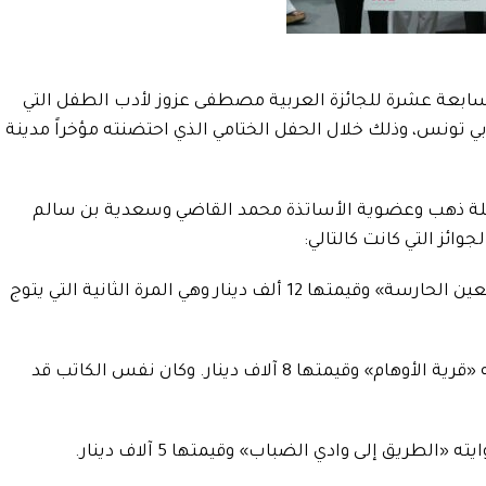
لسابعة عشرة للجائزة العربية مصطفى عزوز لأدب الطفل التي
ي تونس، وذلك خلال الحفل الختامي الذي احتضنته مؤخراً مدينة
فلة ذهب وعضوية الأساتذة محمد القاضي وسعدية بن سالم
ئز التي كانت كالتالي:
الجائزة الأولى: عماد الجلاصي عن روايته «العين الحارسة» وقيمتها 12 ألف دينار وهي المرة الثانية التي يتوج
الجائزة الثانية: نور الدين بن بوبكر عن روايته «قرية الأوهام» وقيمتها 8 آلاف دينار. وكان نفس الكاتب قد
الطريق إلى وادي الضباب» وقيمتها 5 آلاف دينار.