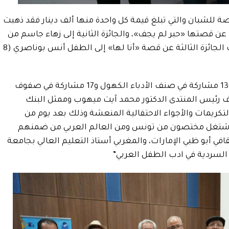
 للشبان والتي تبلغ قيمة كل واحدة منها ألف دينار فقد ذهبت
لأولى إلى شهد الحناشي (14 سنة) عن قصتها «حبر لم يجف»، والجائزة الثانية إلى زهاء جاسم من
العراق عن قصتها «الخوف يطير» فيما آلت الجائزة الثالثة عن قصة «أنا لها» إلى الطفل أنس بوناصري (8
وجدير بالذكر أن لجنة التحكيم كانت تلقت 130 مشاركة في صنف الأدباء الكهول و17 مشاركة في صفوف
ف رئيس المنتدى الدكتور محمد آيت ميهوب وممثل البنك
تكريمات والأجواء الاحتفالية المنعشة وذلك بعد يوم من
 اشتغل مختصون من تونس ومن العالم العربي من ضمنهم
في أبو ظبي الإمارات، والمغربي أستاذ التعليم العالي بجامعة
لسردية في ادب الطفل العربي”