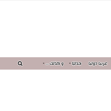
عربيا دوليا
جدليّا
و كذلك …