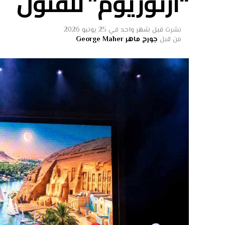
“آرتوزيوم” للفنون
نشرت
قبل شهر واحد
في
25 يونيو 2026
من قبل
جورج ماهر George Maher