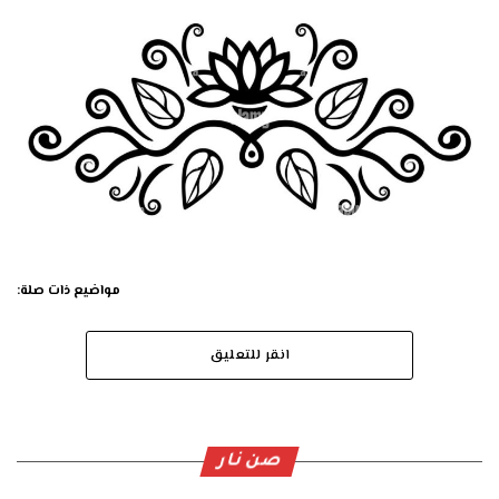
مواضيع ذات صلة:
انقر للتعليق
صن نار