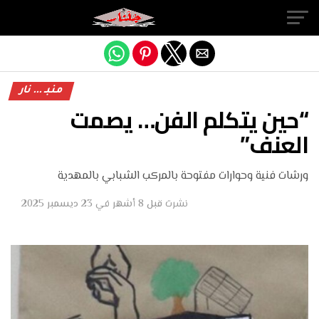
Exit mobile version
منبـ ... نار
“حين يتكلم الفن… يصمت
العنف”
ورشات فنية وحوارات مفتوحة بالمركب الشبابي بالمهدية
نشرت
قبل 8 أشهر
في
23 ديسمبر 2025