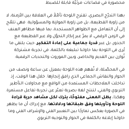
محصورة في فضاءات مرئيّة قابلة للضبط.
بهذا التدرّج البصري، تقترح اللوحة تأمّلاً في العلاقة بين الأزمنة، لا
من زاوية القطيعة، بل من زاوية الموازنة والمسؤولية. فهي تلمّح
إلى أن التعامل مع الظواهر المستجدة، بما فيها مظاهر العنف
في الزمن الرقمي، لا يمرّ عبر إنكار التحوّل ولا عبر القطيعة مع
الجذور، بل عبر
قدرة جماعية على إعادة التفكير
، حيث يلتقي ما
يُرى في اللوحة بما حاولنا تبليغه بالكلمة، في تجربة مشتركة
تُوازن بين القديم والحاضر، وبين الموروث والتحديات الرقمية.
في المحصّلة، لا تُفهم هذه اللوحة بمعزل عن ساعة ونصف من
الحوار والنقاش الجماعي الذي رافق إنجازها. خلال هذا الوقت، إذ
تداخلت الملاحظات المستمدة من الواقع مع محاولات التأطير
التربوي والفني، لتنتج لغة بصرية تعبّر عن تجربة تفاعل مستمرة.
وهكذا،
يظل المعنى مفتوحًا، يترك لكل مشاهد حرية قراءة
اللوحة وتأويلها وفق طبقاتها ودلالاتها
، مع إدراك أن ما يظهر
في الصورة يعكس تمازجًا بين التعبير الفني والإشراف الفني وما
حاولنا إبلاغه بالكلمة في الحوار والتوجيه التربوي