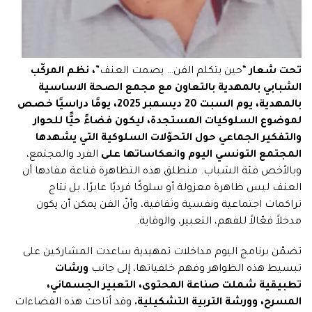
تحت شعار
“حين يتكلم الفن… يصمت العنف”
، نظم المركّب
الشبابي بالمهدية بالتعاون مع مجمع الصحة الاساسية
بالمهدية، يوم السبت 20 ديسمبر 2025، يومًا دراسيًا خصص
لموضوع السلوكيات المستجدة، ليكون فضاءً حيًّا للحوار
والتفكير الجماعي حول التحوّلات السلوكية التي يشهدها
المجتمع التونسي اليوم وانعكاساتها على
الفرد والمجتمع،
وبالأخص فئة الشباب. منطلق هذه التظاهرة قناعة مفادها أن
العنف ليس ظاهرة معزولة أو سلوكًا فرديًا عابرًا، بل نتاج
تراكمات اجتماعية ونفسية وثقافية، وأنّ الفن يمكن أن يكون
مدخلاً فعّالاً للفهم، التعبير، والوقاية.
تضمّن برنامج اليوم مداخلات تمهيدية ساعدت المشاركين على
تبسيط هذه الظواهر وفهم خلفياتها، إلى جانب
ورشات
تطبيقية شملت صناعة المحتوى، التعبير الجسماني،
المسرح، وورشة التربية
التشكيلية.
وقد أتاحت هذه الفضاءات