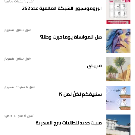
قبل 5 سنوات
رياضيا
البروموسبور: الشبكة العالمية عدد 252
قبل سنتين
شعريار
هل المواساة يوما حررت وطنا؟
قبل سنتين
شعريار
قـريـتي
قبل 6 سنوات
شعريار
سنبيعُكم لكنْ لمَن ؟!
قبل 6 سنوات
داخليا
مبيت جديد للطالبات ببرج السدرية