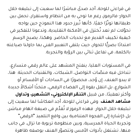
في قراءتي للوحة، أجد صدىً مباشرًا لما سعيت إلى تبليغه خلال
الحوار؛ فالرموز، رغم ما توحي به من انتظام واستقرار، تحمل بين
طبقاتها توتّرًا خفيًا، كأنها تُبرز حدود هذا النموذج حين يواجه
تحوّلات لم تعد تُختزل في الأمكنة التقليدية، وتدعونا للتفكير في
كيفية تكييف القديم مع تحديات الحاضر. وهكذا، يصبح الرسم
امتدادًا بصريًّا للحوار، حيث يلتقي التعبير الفني بما حاولنا صياغته
بالكلمة، في تفاعل ثنائي بين الرؤية والتجربة.
في المستويات العليا، ينفتح المشهد على عالم رقمي متسارع،
تتداخل فيه منصّات التواصل، الشبكات، والتقنيات الحديثة. هنا،
لا يبدو العنف، إن وُجد، محصورًا في الساحات أو الأقسام أو
الشوارع، بل انتقل بقوة إلى الفضاء الرقمي، متخذًا أشكالاً جديدة
وأكثر تعقيدًا، من قبيل
التنمّر الإلكتروني، التشهير، وتداول
مشاهد العنف
. وفي قراءتي للوحة، أجد انعكاسًا لما سعيت إلى
تبليغه خلال الحوار: فهذه الرموز لا تُقدَّم في صيغة اتهام مباشر،
بل كإشارة إلى الفجوة المتنامية بين واقع التلميذ “الرقمي”
وتجربة الحياة المدرسية، وبين منظومة تربوية ما تزال، في جانب
منها، تشتغل بأدوات الأمس وتتصوّر العنف بوصفه ظاهرة