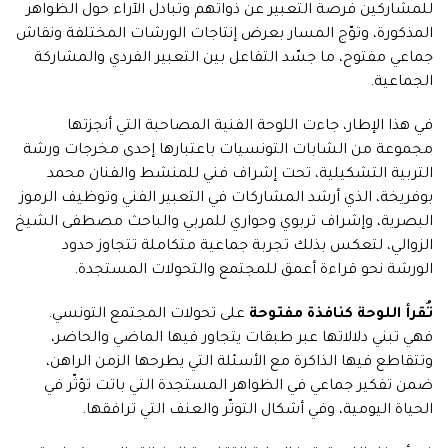
للمشاركين فرصة التعبير عن ذواتهم وتبادل الآراء حول الظواهر
المذكورة، وتوّج المسار بعرض إنتاجات الورشات المختلفة ونقاش
جماعي مفتوح، ما جسّد التفاعل بين التعبير الفردي والمشاركة
الجماعية.
في هذا الإطار، جاءت اللوحة الفنية المصاحبة التي أنجزتها
مجموعة من الشابات التونسيات باعتبارها إحدى مخرجات ورشة
التربية التشكيلية، تحت إشراف فني للمنشط والفنان محمد
بوفريخة، الذي أرشد المشاركات في التعبير الفني وتوظيف الرموز
البصرية، وإشراف تربوي وحواري للمربي والباحث مصطفى الشيخ
الزوالي، لتعكس بذلك تجربة جماعية متكاملة تتجاوز حدود
الورشة نحو قراءة أعمق للمجتمع والتحولات المستجدة.
تُقرأ اللوحة كنافذة مفتوحة
على تحولات المجتمع التونسي.
فهي تبني دلالاتها عبر طبقات يتجاور فيها الماضي والحاضر،
وتتقاطع فيها الذاكرة مع الأسئلة التي يطرحها الزمن الراهن،
ضمن تفكير جماعي في الظواهر المستجدة التي باتت تؤثّر في
الحياة اليومية، وفي أشكال التوتّر والعنف التي ترافقها.