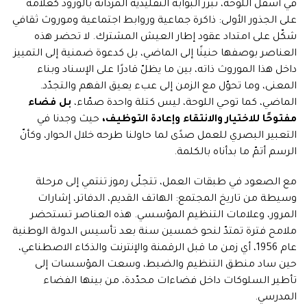
في أسفل اللوحة، تبرز البوابة التقليدية المزدانة بالورود كعلامة
على الجذور الأولى: ذاكرة جماعية وروابط اجتماعية وموروث ثقافي
شكّل على امتداد عقود إطار العيش المشترك. لا تحضر هذه
العناصر بوصفها حنينًا إلى الماضي، بل كدعوة ضمنية إلى التمييز
داخل هذا الموروث ذاته، بين ما يظلّ قادرًا على الإسناد وبناء
المعنى، وما تحوّل مع الزمن إلى عبء يعيق الفهم والتجدّد.
الماضي، كما توحي اللوحة، ليس كتلة واحدة صمّاء،
بل فضاء
مفتوحًا للاختيار والانتقاء وإعادة التوظيف،
حيث وجدنا في
التعبير البصري للعمل صدًى لما حاولنا طرحه خلال الحوار، وكأنّ
الرسم أتمّ ما بدأناه بالكلمة.
مع الصعود في طبقات العمل، تتجلّى رموز تنتمي إلى مرحلة
وسيطة من تاريخ المجتمع: الهاتف القديم، الدفاتر، إشارات
المرور، وعلامات التنظيم المؤسسي. هذه العناصر تستحضر
ملامح فترة تمتدّ لنحو خمسين سنة بعد تأسيس الدولة الوطنية
عام 1956، أي زمن ما قبل الرقمنة والإنترنت والذكاء الاصطناعي،
حين ساد منطق التنظيم والضبط، وسعت المؤسسات إلى
تأطير السلوكات داخل فضاءات محدّدة، من بينها الفضاء
المدرسي.