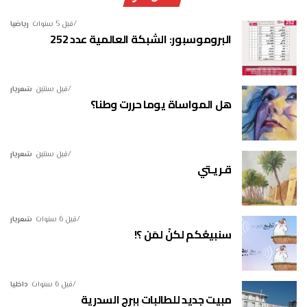
قبل 5 سنوات
رياضيا
البروموسبور: الشبكة العالمية عدد 252
قبل سنتين
شعريار
هل المواساة يوما حررت وطنا؟
قبل سنتين
شعريار
قـريـتي
قبل 6 سنوات
شعريار
سنبيعُكم لكنْ لمَن ؟!
قبل 6 سنوات
داخليا
مبيت جديد للطالبات ببرج السدرية