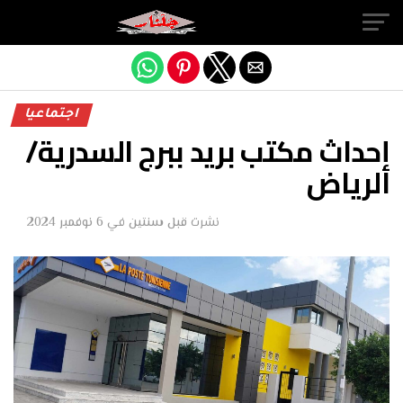
Exit mobile version
اجتماعيا
إحداث مكتب بريد ببرج السدرية/
الرياض
نشرت
قبل سنتين
في
6 نوفمبر 2024