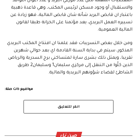
المعطيات المهمة مثل عدد موزعي البريد و عدد اعوان النوافذ
والاستقبال أو وجود مسكن لرئيس المكتب، وهي قاعدة ذهبية
باعتبار ان قابض البريد شأنه شان قابض المالية، فهو زيادة عن
تسييره العمل البريدي، يعد مؤتمنا على الخزانة طبقا لقانون
المالية العمومية.
ومن خلال بعض التسريبات فقد علمنا ان افتتاح المكتب البريدي
المذكور، سيتم في بداية السنة القادمة اي بعد حوالي شهرين
تقريبا، ويمثل ذلك بشرى سارة لمتساكني برج السدرية والرياض
الذين كلّوا من التنقل إلى مركزي سليمان1 وسليمان2 طريق
الشاطئ لقضاء شؤونهم البريدية والمالية.
مواضيع ذات صلة:
انقر للتعليق
صن نار