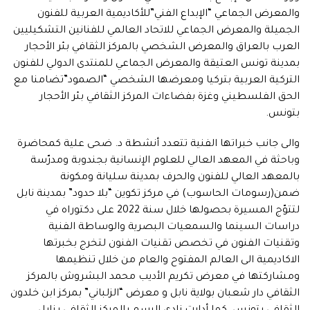
والمعرض الجماعي “الإبداع الفني”للأكاديمية العربية للفنون
الجميلة والمعرض الجماعي للاتحاد العالمي للفنانين التشكيليين
العرب بالعراق والمعرض الشخصي بالمركز الثقافي بئر الأحجار
بمدينة تونس العتيقة والمعرض الجماعي للمنتدى الدولي للفنون
التركية العربية بتركيا ومعرضها الشخصي “الصمود”تضامنا مع
الحق الفلسطيني وغزة بفضاءات المركز الثقافي بئر الأحجار
بتونس.
والى جانب خبراتها الفنية تتعدد أنشطة د. ضحى علية كمحاضرة
وباحثة في المعهد العالي للعلوم الإنسانية بجندوبة ومدرّسة
بالمعهد العالي للفنون والحرف بمدينة سليانة ومكونة
ضمن(رسومات الحاسوب) في مركز تكوين “بلا حدود” بمدينة نابل
لتتوّج المسيرة بحصولها خلال سنة 2022 على دكتوراه في
دراسات السينما والسمعيات البصرية والوساطة الفنية
وتقنيات الفنون في تخصص تقنيات الفنون لتخرج بخبرتها
الاكاديمية الى العالم المفتوح والعام من خلال تنظيمها
ومشاركتها في معرض تكريم الأديب محمد البشروش بالمركز
الثقافي دار شعبان بولاية نابل و معرض “الزلباني” بمركز ابن خلدون