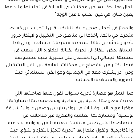
انها سيرة الفن في كونه الترجمان و المحيل الى عوالم من دهشة
الحال وما يحف بها من ممكنات هي العبارة في تجلياتها و ابداعها
بعين فنان. هي عين القلب لا عين الوجه”
والمميّز في أعمال ضحى علية التشكيلية ان التجريب يبرز كعنصر
متحرك في ذاتها، يأخذها الى مناطق من التخييل والابتكار مرورا
بأطوار باحثة عن بناها المتجددة فسرديات مختلفة ..و في هذا
السياق يمكن النفاذ الى تجربة الفنانة الدكتورة التي سعت في
تمشيها الجمالي الى الاشتغال على تعبيرية فنية مخصوصة
فيها الكثير من الافصاح عن ممكنات العلاقة بين الفن التشكيلي
وفن آخر يشترك معه في الجمالية وهو الفن السينمائي حيث
الصورة والمشهدية الجمالية.
هذا التميّز هو عصارة تجربة سنوات تقول عنها صاحبتها التي
تعددت معارضها الفنية بين جماعية وشخصية منها مشاركتها
مؤخرا مع فنانين وفنانات في رواق بباريس وضمن عنوان”اشراقة
تونسية” ومشاركاتها العلمية والفكرية عبر مداخلات في
اختصاصها الفني ضمن ملتقيات معنية بالفن وجوانبه الابداعية
و الأكاديمية. وتقول عنها إنها “تجربة تتميّز بالتفرّد والتنوّع، حيث