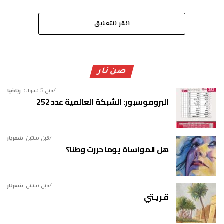
انقر للتعليق
صن نار
قبل 5 سنوات
رياضيا
البروموسبور: الشبكة العالمية عدد 252
قبل سنتين
شعريار
هل المواساة يوما حررت وطنا؟
قبل سنتين
شعريار
قـريـتي