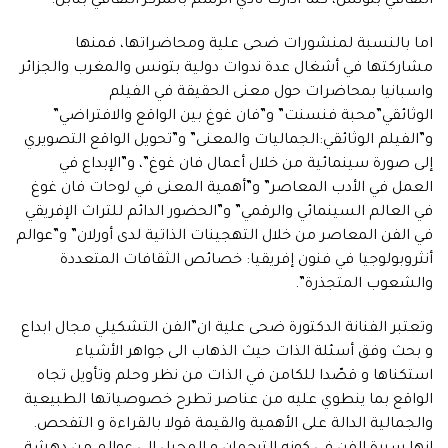
الثقافي بتونس، كما أدارت نادي الرسم بالمركز الثقافي بنابل.
اما بالنسبة لمنشورات ضحى علية ومحاضراتها، فمنها
مشاركتها في أشغال عدة ندوات دولية بتونس والمغرب والجزائر
واسبانيا بمحاضرات حول معنى الحقيقة في الفيلم
الوثائقي”محبة فنسنت” و”فان غوغ بين الواقع والافتراضي”
و”الفيلم الوثائقي:الجماليات والمعنى” و”تحويل الواقع التصويري
إلى صورة سينمائية من خلال أعمال فان غوغ”، و”الإبداع في
العمل في الأدب المعاصر” و”أهمية المعنى في لوحات فان غوغ
في العالم السينمائي والرقمي” و”الحضور الدائم للتراث الإفريقي
في الفن المعاصر من خلال التهجينات الذاتية لدى أورلان” و”عوالم
أنثروبولوجيا في فنون إفريقيا: خصائص الثقافات المتعددة
والشعوب المتجذرة”.
وتعتبر الفنانة الدكتورة ضحى علية ان”الفن التشكيلي مجال ابداع
و بحث وفق أسئلة الذات حيث الذهاب الى جواهر الأشياء
استكناها و قصّدا للكامن في الذات من نظر وحلم وتأويل تجاه
الواقع بما ينطوي عليه من عناصر تطرح خصوصياتها الطبيعية
والجمالية الدالة على الأهمية والقيمة قولا بالقراءة و التفحص.