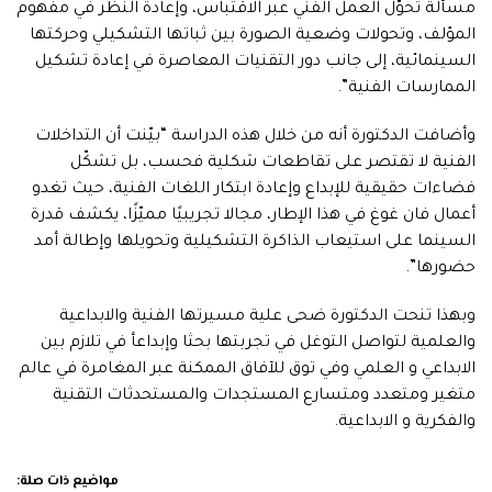
مسألة تحوّل العمل الفني عبر الاقتباس، وإعادة النظر في مفهوم
المؤلف، وتحولات وضعية الصورة بين ثباتها التشكيلي وحركتها
السينمائية، إلى جانب دور التقنيات المعاصرة في إعادة تشكيل
الممارسات الفنية”.
وأضافت الدكتورة أنه من خلال هذه الدراسة “بيّنت أن التداخلات
الفنية لا تقتصر على تقاطعات شكلية فحسب، بل تشكّل
فضاءات حقيقية للإبداع وإعادة ابتكار اللغات الفنية، حيث تغدو
أعمال فان غوغ في هذا الإطار، مجالا تجريبيًا مميّزًا، يكشف قدرة
السينما على استيعاب الذاكرة التشكيلية وتحويلها وإطالة أمد
حضورها”.
وبهذا تنحت الدكتورة ضحى علية مسيرتها الفنية والابداعية
والعلمية لتواصل التوغل في تجربتها بحثا وإبداعأ في تلازم بين
الابداعي و العلمي وفي توق للآفاق الممكنة عبر المغامرة في عالم
متغير ومتعدد ومتسارع المستجدات والمستحدثات التقنية
والفكرية و الابداعية.
مواضيع ذات صلة: