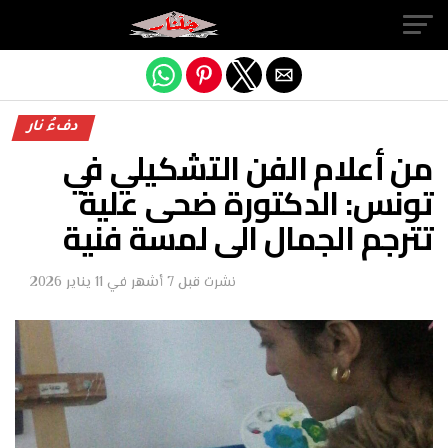
Exit mobile version
دفءُ نار
من أعلام الفن التشكيلي في
تونس: الدكتورة ضحى علية
تترجم الجمال الى لمسة فنية
نشرت
قبل 7 أشهر
في
11 يناير 2026