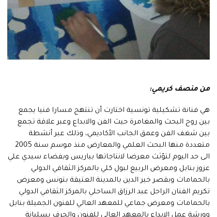
من منصف كريمي:
هي فنانة تشكيلية تونسية اختارت أن تنتهج مسارا فنيا يجمع
بين روح البحث والمغامرة حيث الفن والابداع وعبر علاقة تجمع
بين شغف الفن وعمق الجانب الأكاديمي، وذلك عبر أنشطة
متعددة منها البحث العلمي والمعارض منذ موسم سنة 2005
الى حد اليوم لتؤثث معرضا لانتاجاتها بباريس وبفضاء سيدي علي
عزوز بنابل ومعرض الربيع لبول كلي بالمركز الثقافي الدولي
بالحمامات وبقصر خير الدين بالمدينة العتيقة بتونس ومعرض
تكريم الفنان الراحل عبد الرزاق الساحلي بالمركز الثقافي الدولي
بالحمامات ومعرض جماعي للمعهد العالي للفنون الجميلة بنابل
وورشة عمل الإبداع بالمعهد العالي للفنون والحرف بسليانة