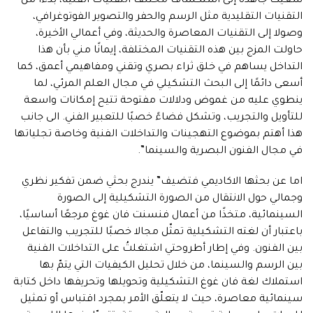
سعيتُ جاهدة إلى استكشاف مختلف التقنيات الفنية، بدءا من
التقنيات التقليدية مثل الرسم والحفر والتصوير الفوتوغرافي،
وصولا إلى التقنيات المعاصرة والحديثة، وفي أعمالي الأخيرة،
حاولت المزج بين هذه التقنيات المختلفة، إيمانًا مني بأن هذا
التداخل يساهم في خلق ثراء بصري وتقني ومفاهيمي أعمق، كما
أسعى دائمًا إلى البحث التشكيلي في مجال العلم المرئي، لما
ينطوي عليه من غموض ودلالات مفتوحة تتيح إمكانات واسعة
للتأويل والتجريب، وتشكل فضاءً خصبًا للتعبير الفني. الى جانب
هذا أهتم بموضوع التهجينات والتداخلات الفنية وخاصة تجلياتها
في مجال الفنون البصرية والسينما”.
اما عن بحثها الاكاديمي فتضيف” يندرج بحثي ضمن تفكير نظري
وجمالي حول الانتقال من الصورة التشكيلية إلى الصورة
السينمائية، متخذًا من أعمال فنسنت فان غوغ مرجعًا أساسيًا،
باعتبار أن لغته التشكيلية تمثّل مجالا خصبًا للتجريب والتفاعل
بين الفنون. وفي إطار أطروحتي اشتغلتُ على التداخلات الفنية
بين الرسم والسينما، من خلال تحليل الكيفيات التي يتمّ بها
استملاك لغة فان غوغ التشكيلية وتحويلها وتحريفها داخل كتابة
سينمائية معاصرة، حيث لا يتعلّق الأمر بمجرد اقتباس أو تمثيل