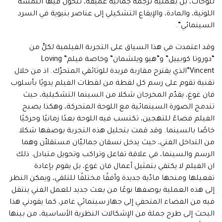
للوحات، بل بعملية ترجمة جمالية عميقة، تتحوّل فيها اللمسة
اللونية، والمادة، والإيقاع التشكيلي إلى عناصر بنيوية في السرد
السينمائي”.
وقد اعتمدت في هذا السياق على التجربة الفيلمية لكلٍّ من
“دوروتا كوبييل” و”هيو ويلشمان” وخاصة فيلم” Loving
Vincent”الذي يقترح مقاربة فريدة للوثائقي المتحرّك. اذ من خلال
تقنية تقوم على رسم كل لقطة من لقطات الفيلم يدويًا بأسلوب
فان غوغ، يقدّم المخرجان شكلا من السينما التشكيلية، حيث
تندمج الصورة السينمائية مع اللوحة المتحركة، وهكذا يصبح
الفيلم فضاءً للتهجين، تكتسب فيه اللوحة بعدًا زمانيًا وحركيًا
خاصًا بالسينما. وقد قمت بتحليل هذه التجربة بوصفها شكلا
من التداخل الفني، حيث يدخل نسقان جماليّان مستقلاّن وهما
الرسم والسينما، في علاقة تفاعل وتراكب وتحويل متبادل. ذلك
ان الفيلم لا يكتفي بتمثيل أعمال فان غوغ، بل يقوم بإعادة
تفعيلها ومنحها مادّية جديدة وأفقًا مختلفًا للتلقي، ويمكن النظر
إلى هذه العملية بوصفها نوعًا من بعث جديد للعمل الفني ينتقل
فيه من الفضاء المتحفي إلى جهاز سينمائي غامر، كما يقودني هذا
البحث إلى طرح جملة من الإشكالات النظرية الأساسية، من بينها