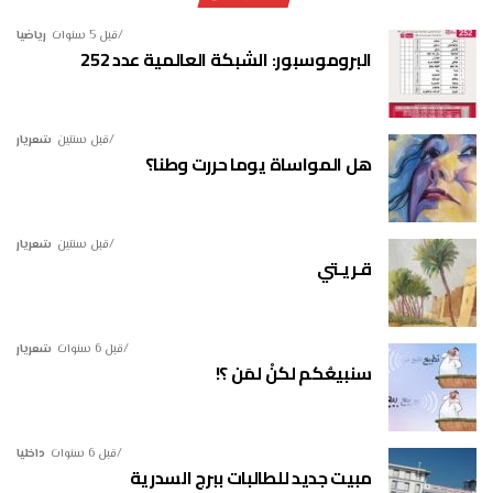
قبل 5 سنوات
رياضيا
البروموسبور: الشبكة العالمية عدد 252
قبل سنتين
شعريار
هل المواساة يوما حررت وطنا؟
قبل سنتين
شعريار
قـريـتي
قبل 6 سنوات
شعريار
سنبيعُكم لكنْ لمَن ؟!
قبل 6 سنوات
داخليا
مبيت جديد للطالبات ببرج السدرية