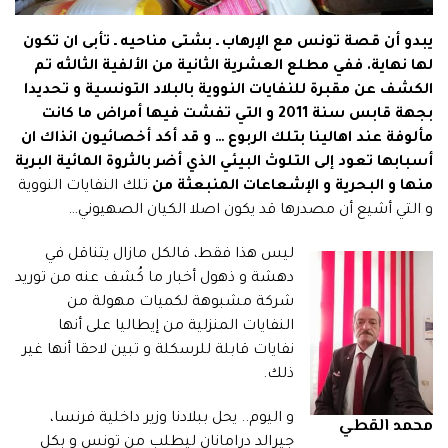
يبدو أن قصة تونس مع الإرهاب ـ بشتى مناحيه ـ تأبى ان تكون
لها نهاية. ففي مطلع العشرية الثانية من الألفية الثالثه تم
الكشف عن مقبرة للنفايات النووية بالبلاد التونسية و تحديدا
بجهة قابس سنة 2011 و التي تفشت فيها أمراض ما كانت
مألوفة عند اهالينا بتلك الربوع … و قد أكد أخصائيون انذاك ان
أسبابها تعود إلى التلوث البيئي الذي أضر بالثروة المائية البرية
منها و البحرية و الإشعاعات المنبعثة من
تلك النفايات النووية
و التي أشيع أن مصدرها قد يكون اصلا الكيان الصهيوني…
ليس هذا فقط، فالكل مازال يتناقل في
دهشة و ذهول أخبار ما كُشف عنه من توريد
شركة مشبوهة لكميات مهولة من
النفايات المنزلية من إيطاليا على أنها
نفايات قابلة للرسكلة و تبين لاحقا أنها غير
ذلك.
و اليوم.. يحل ببلادنا وزير داخلية فرنسا،
محمد القطي
جيرالد درامانان ليطلب من تونس و بكل