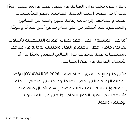
وخلال فترة توليه وزارة الثقافة في مصر، لعب فاروق حسني دورًا
محوريًا في تطوير البنية التحتية الثقافية، ودعم المؤسسات
الفنية والمتاحف، إلى جانب رعايته لجيل واسع من الفنانين
والمبدعين، مما أسهم في خلق مناخ ثقافي أكثر انفتاحًا وتنوعًا.
أما على المستوى الفني، فقد تميزت أعماله التشكيلية بأسلوب
تجريدي خاص، حظي باهتمام النقاد واقتُنيت لوحاته في متاحف
ومجموعات فنية مرموقة حول العالم، ليصبح واحدًا من أبرز
الأسماء العربية في الفن المعاصر.
وتأتي جائزة الإنجاز مدى الحياة ضمن JOY AWARDS 2026 لتؤكد
المكانة الرفيعة التي يحظى بها فاروق حسني، وتحتفي برحلة
إبداعية وإنسانية ثرية شكّلت مصدر إلهام لأجيال متعاقبة،
وأسهمت في تعزيز الحوار الثقافي والفني على المستويين
الإقليمي والدولي.
مواضيع ذات صلة: