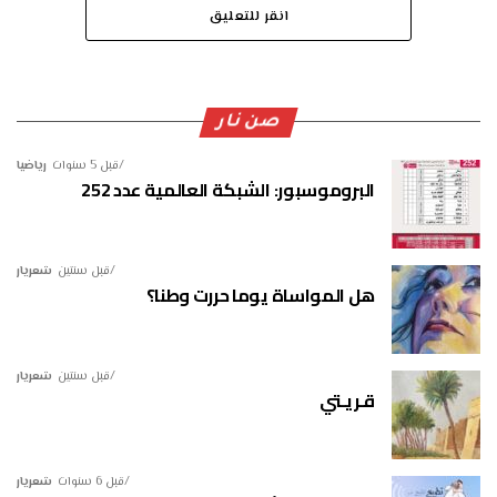
انقر للتعليق
صن نار
قبل 5 سنوات
رياضيا
البروموسبور: الشبكة العالمية عدد 252
قبل سنتين
شعريار
هل المواساة يوما حررت وطنا؟
قبل سنتين
شعريار
قـريـتي
قبل 6 سنوات
شعريار