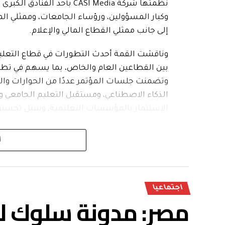
نظمتها شركة CASI Media بأح
وكبار المسؤولين، ورؤساء الجامعات، وممثلي ال
إلى جانب ممثلي القطاع المالي والإعلام.
وناقشت القمة أحدث التطورات في قطاع التعليم،
بين القطاعين العام والخاص، بما يسهم في تطو
وتضمنت جلسات المؤتمر عددًا من الحوارات وال
الذكاء الاصطناعي، ومستقبل التعليم الجامعي و
الاستثمار بالمؤسسات التعليمية، وسبل تحسين 
وشهدت القمة حضورًا لافتًا من ممثلي الشركات
أ
استعرضوا أحدث المبادرات والحلول التكنولوجية 
مختلف الجهات لدفع عجلة الاستثمار في هذا الق
واختُتمت فعاليات القمة بعدد من التوصيات التي
اجتماعيا
مصر: مدونة سلوك ل
وتشجيع الابتكار، وتعزيز استخدام التكنولوجيا ا
وقدرة على مواكبة المتغيرات العالمية.