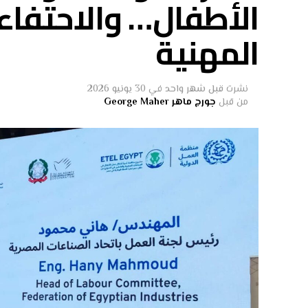
الأطفال… والاحتفاء 
المهنية
نشرت
قبل شهر واحد
في
30 يونيو 2026
من قبل
جورج ماهر George Maher