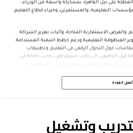
د الفنادق الكبرى المطلة علي نيل القاهرة، بمشاركة واسعة من الوزراء،
مؤسسات التعليمية، والمستثمرين، وخبراء قطاع التعليم،
 والفرص الاستثمارية المتاحة، وآليات تعزيز الشراكة
ير المنظومة التعليمية ودعم خطط التنمية المستدامة.
نقاشات حول التحول الرقمي في التعليم، وتطبيقات
ما قبل الجامعي، إلى جانب استعراض تجارب ناجحة في
جودة التعليم وتوسيع نطاق الخدمات التعليمية.
 والمؤسسات العاملة في قطاع التعليم، الذين
كمل القراءة
الداعمة للعملية التعليمية، مؤكدين أهمية التعاون بين
طاع الحيوي.
 أكدت ضرورة مواصلة دعم الاستثمار في التعليم،
تدريب وتشغيل
لحديثة، بما يسهم في بناء منظومة تعليمية أكثر كفاءة