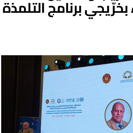
بخرّيجي برنامج التلمذة