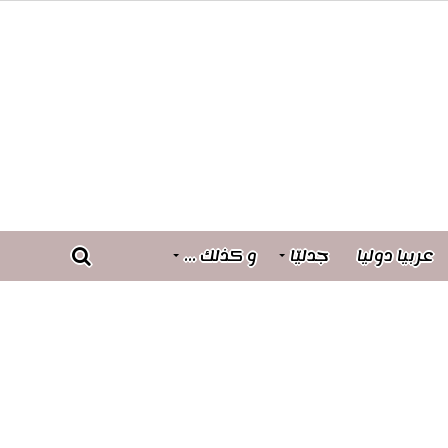
عربيا دوليا
جدليّا
و كذلك …